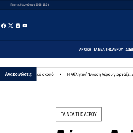
Πέμπτη, 6 Αυγούστου 2026, 18:34
ΑΡΧΙΚΉ
ΤΑ ΝΈΑ ΤΗΣ ΛΈΡΟΥ
ΔΩΔ
 φιλανθρωπικό σκοπό
Η Αθλητική Ένωση Λέρου γιορτάζει 30 χρόνια
Ανακοινώσεις
ΤΑ ΝΕΑ ΤΗΣ ΛΕΡΟΥ