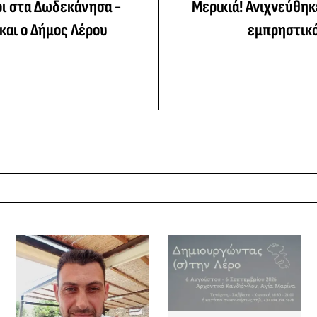
οι στα Δωδεκάνησα -
Μερικιά! Ανιχνεύθη
και ο Δήμος Λέρου
εμπρηστικό