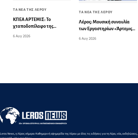
ΤΑ ΝΕΑ ΤΗΣ ΛΕΡΟΥ
ΤΑ ΝΕΑ ΤΗΣ ΛΕΡΟΥ
ΚΠΕΑ ΑΡΤΕΜΙΣ: Το
Λέρος: Μουσική συναυλία
χταποδοπίλαφο της
των Εργαστηρίων «Άρτεμις»
Παναγίας - Μουσική
στο Δημοτικό Σχολείο
6 Αυγ 2026
6 Αυγ 2026
εκδήλωση
Λακκίου
Leros News, η Λέρος σήμερα: Καθημερινή εφημερίδα της Λέρου με όλες τις ειδήσεις για τη Λέρο, νέα, εκδηλώσεις,