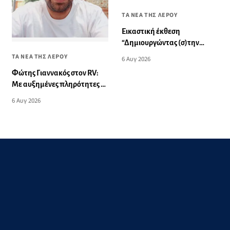
ΤΑ ΝΕΑ ΤΗΣ ΛΕΡΟΥ
Εικαστική έκθεση
“Δημιουργώντας (σ)την
Λέρο”
ΤΑ ΝΕΑ ΤΗΣ ΛΕΡΟΥ
6 Αυγ 2026
Φώτης Γιαννακός στον RV:
Με αυξημένες πληρότητες η
Λέρος, στόχος η επιμήκυνση
6 Αυγ 2026
της τουριστικής σεζόν στο
νησί (audio)