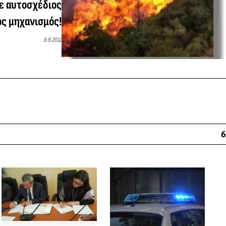
κε αυτοσχέδιος
ς μηχανισμός!
9.9.2012
6