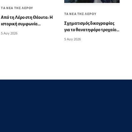
ΤΑ ΝΕΑ ΤΗΣ ΛΕΡΟΥ
ΤΑ ΝΕΑ ΤΗΣ ΛΕΡΟΥ
Από τη Λέρο στη Θέουτα: Η
Σχηματισμός δικογραφίας
ιστορική συμφωνία
για το θανατηφόρο τροχαίο
αλληλεγγύης που η Μαδρίτη
5 Αυγ 2026
ατύχημα στη Λέρο
δεν επέτρεψε να γίνει πράξη
5 Αυγ 2026
- Μια οδυνηρή ευρωπαϊκή
αντίφαση