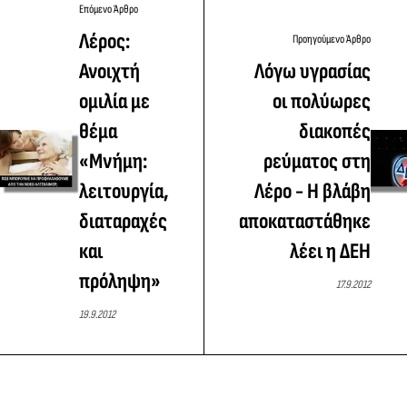
Επόμενο Άρθρο
Λέρος:
Προηγούμενο Άρθρο
Ανοιχτή
Λόγω υγρασίας
ομιλία με
οι πολύωρες
θέμα
διακοπές
«Μνήμη:
ρεύματος στη
λειτουργία,
Λέρο - Η βλάβη
διαταραχές
αποκαταστάθηκε
και
λέει η ΔΕΗ
πρόληψη»
17.9.2012
19.9.2012