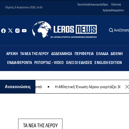
Ταυτότητα
Επικοινωνία
Όροι
Πολιτική
Πέμπτη, 6 Αυγούστου 2026, 14:45
Χρήσης
Απορρήτου
Αναζήτησ
ΑΡΧΙΚΉ
ΤΑ ΝΈΑ ΤΗΣ ΛΈΡΟΥ
ΔΩΔΕΚΆΝΗΣΑ
ΠΕΡΙΦΈΡΕΙΑ
ΕΛΛΆΔΑ
ΔΙΕΘΝΉ
ΕΝΔΙΑΦΈΡΟΝΤΑ
ΡΕΠΟΡΤΆΖ - VIDEO
ΌΛΕΣ ΟΙ ΕΙΔΉΣΕΙΣ
ENGLISH EDITION
ιλανθρωπικό σκοπό
Η Αθλητική Ένωση Λέρου γιορτάζει 30 χρόνια ι
Ανακοινώσεις
ΤΑ ΝΕΑ ΤΗΣ ΛΕΡΟΥ