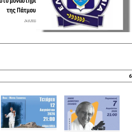
 στο μοναστήρι
της Πάτμου
24.9.2013
6