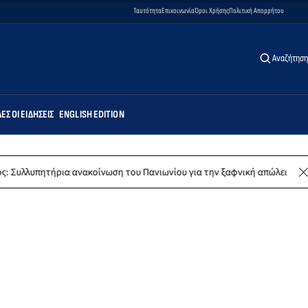
Ταυτότητα
Επικοινωνία
Όροι Χρήσης
Πολιτική Απορρήτου
Αναζήτηση
ΕΣ ΟΙ ΕΙΔΉΣΕΙΣ
ENGLISH EDITION
ρια ανακοίνωση του Πανιωνίου για την ξαφνική απώλεια του Δημήτρη Κ