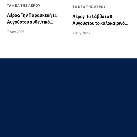
ΤΑ ΝΕΑ ΤΗΣ ΛΕΡΟΥ
ΤΑ ΝΕΑ ΤΗΣ ΛΕΡΟΥ
Λέρος: Την Παρασκευή 14
Λέρος: Το Σάββατο 8
Αυγούστου αυθεντικό
Αυγούστου το καλοκαιρινό
νησιώτικο γλέντι στο Theikon
πάρτι του Πανιωνίου
7 Αυγ 2026
7 Αυγ 2026
Bistro Restaurant!