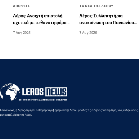
ΤΑ ΝΕΑ ΤΗΣ ΛΕΡΟΥ
ΑΠΟΨΕΙΣ
Λέρος: Συλλυπητήρια
Λέρος: Ανοιχτή επιστολή
ανακοίνωση του Πανιωνίου
σχετικά με το θανατηφόρο
για την ξαφνική απώλεια του
τροχαίο: «Αυτό το θλιβερό
7 Αυγ 2026
7 Αυγ 2026
Δημήτρη Καρατσώρη
νήμα μπορούμε και πρέπει
να το κόψουμε»
Leros News, η Λέρος σήμερα: Καθημερινή εφημερίδα της Λέρου με όλες τις ειδήσεις για τη Λέρο, νέα, εκδηλώσεις,
ρεπορτάζ, video της Λέρου