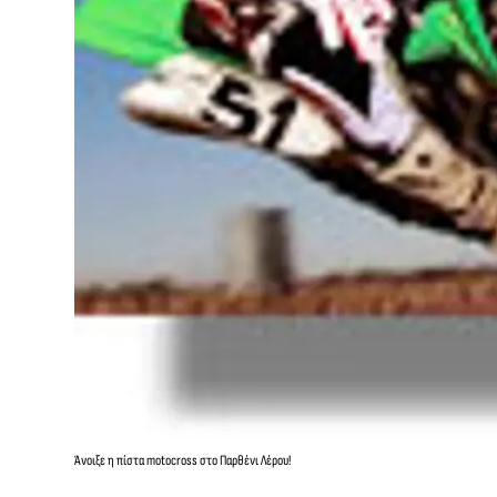
Άνοιξε η πίστα motocross στο Παρθένι Λέρου!