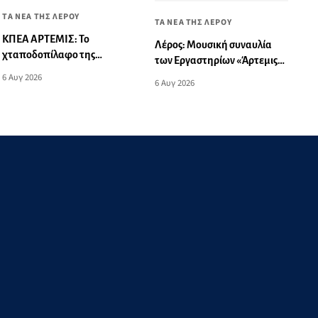
ΤΑ ΝΕΑ ΤΗΣ ΛΕΡΟΥ
ΤΑ ΝΕΑ ΤΗΣ ΛΕΡΟΥ
ΚΠΕΑ ΑΡΤΕΜΙΣ: Το
Λέρος: Μουσική συναυλία
χταποδοπίλαφο της
των Εργαστηρίων «Άρτεμις»
Παναγίας - Μουσική
στο Δημοτικό Σχολείο
6 Αυγ 2026
6 Αυγ 2026
εκδήλωση
Λακκίου