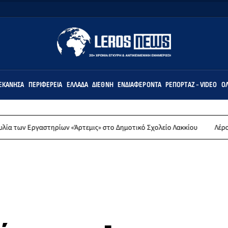
ΕΚΆΝΗΣΑ
ΠΕΡΙΦΈΡΕΙΑ
ΕΛΛΆΔΑ
ΔΙΕΘΝΉ
ΕΝΔΙΑΦΈΡΟΝΤΑ
ΡΕΠΟΡΤΆΖ - VIDEO
ΌΛ
στηρίων «Άρτεμις» στο Δημοτικό Σχολείο Λακκίου
Λέρος: Συλλυπητή