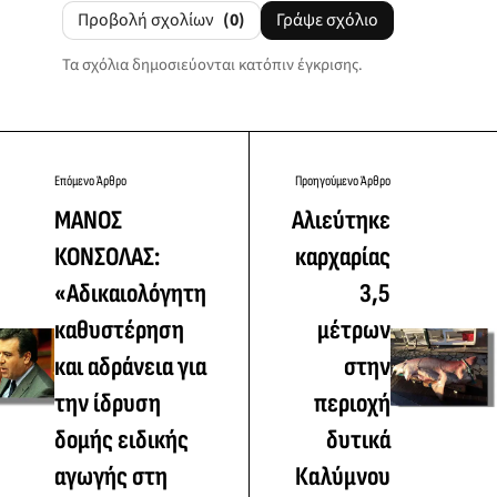
Προβολή σχολίων
(0)
Γράψε σχόλιο
Τα σχόλια δημοσιεύονται κατόπιν έγκρισης.
Επόμενο Άρθρο
Προηγούμενο Άρθρο
ΜΑΝΟΣ
Αλιεύτηκε
ΚΟΝΣΟΛΑΣ:
καρχαρίας
«Αδικαιολόγητη
3,5
καθυστέρηση
μέτρων
και αδράνεια για
στην
την ίδρυση
περιοχή
δομής ειδικής
δυτικά
αγωγής στη
Καλύμνου