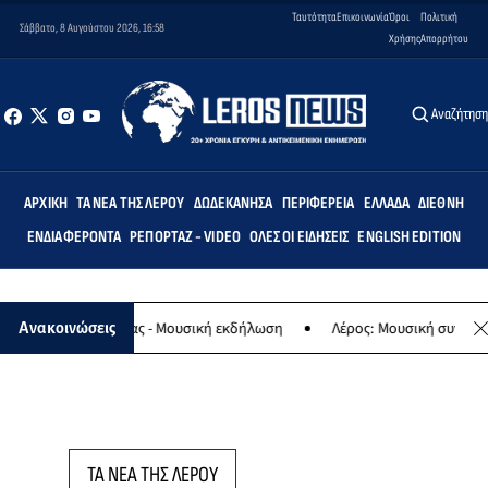
Ταυτότητα
Επικοινωνία
Όροι
Πολιτική
Σάββατο, 8 Αυγούστου 2026, 16:58
Χρήσης
Απορρήτου
Αναζήτησ
ΑΡΧΙΚΉ
ΤΑ ΝΈΑ ΤΗΣ ΛΈΡΟΥ
ΔΩΔΕΚΆΝΗΣΑ
ΠΕΡΙΦΈΡΕΙΑ
ΕΛΛΆΔΑ
ΔΙΕΘΝΉ
ΕΝΔΙΑΦΈΡΟΝΤΑ
ΡΕΠΟΡΤΆΖ - VIDEO
ΌΛΕΣ ΟΙ ΕΙΔΉΣΕΙΣ
ENGLISH EDITION
αφο της Παναγίας - Μουσική εκδήλωση
Λέρος: Μουσική συναυλία τ
Ανακοινώσεις
ΤΑ ΝΕΑ ΤΗΣ ΛΕΡΟΥ