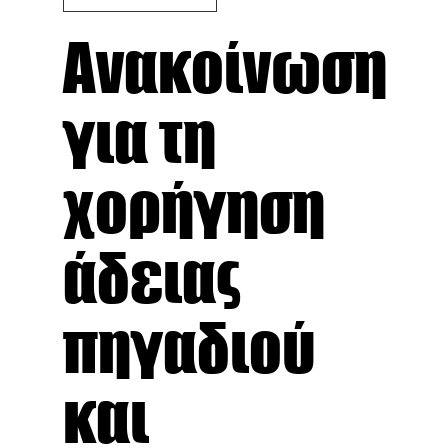
Ανακοίνωση
για τη
χορήγηση
άδειας
πηγαδιού
και