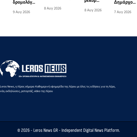
ρεκόρ
Δημάρχου
δρομολόγια
Μπουλαφέντειο
Νοτίου
8 Αυγ 2026
Λέρου με
πλοίων από
8 Αυγ 2026
7 Αυγ 2026
9 Αυγ 2026
αλλάζουν όψη
Αιγαίου
την
και προς
με μια δωρεά
από την
Υπουργό
Πειραιά
αγάπης για τα
Ειρήνη-
Τουρισμού
από 10 έως
παιδιά
Μαρία
16
Μαυρουδή
Αυγούστου
στα 3.000
2026
μ. βάδην
Κ16
Leros News, η Λέρος σήμερα: Καθημερινή εφημερίδα της Λέρου με όλες τις ειδήσεις για τη Λέρο,
νέα, εκδηλώσεις, ρεπορτάζ, video της Λέρου
© 2026 -
Leros News GR
- Independent Digital News Platform.