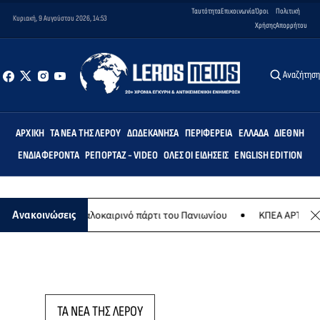
Ταυτότητα
Επικοινωνία
Όροι
Πολιτική
Κυριακή, 9 Αυγούστου 2026, 14:53
Χρήσης
Απορρήτου
Αναζήτησ
ΑΡΧΙΚΉ
ΤΑ ΝΈΑ ΤΗΣ ΛΈΡΟΥ
ΔΩΔΕΚΆΝΗΣΑ
ΠΕΡΙΦΈΡΕΙΑ
ΕΛΛΆΔΑ
ΔΙΕΘΝΉ
ΕΝΔΙΑΦΈΡΟΝΤΑ
ΡΕΠΟΡΤΆΖ - VIDEO
ΌΛΕΣ ΟΙ ΕΙΔΉΣΕΙΣ
ENGLISH EDITION
Αυγούστου το καλοκαιρινό πάρτι του Πανιωνίου
ΚΠΕΑ ΑΡΤΕΜΙΣ: Το
Ανακοινώσεις
ΤΑ ΝΕΑ ΤΗΣ ΛΕΡΟΥ