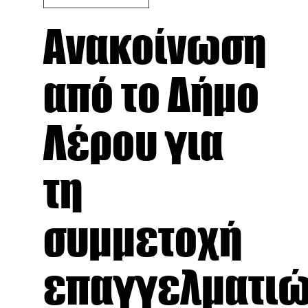
Ανακοίνωση
από το Δήμο
Λέρου για
τη
συμμετοχή
επαγγελματι