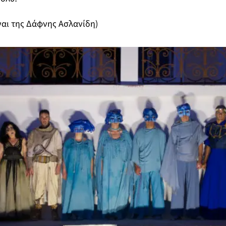
ναι της Δάφνης Ασλανίδη)