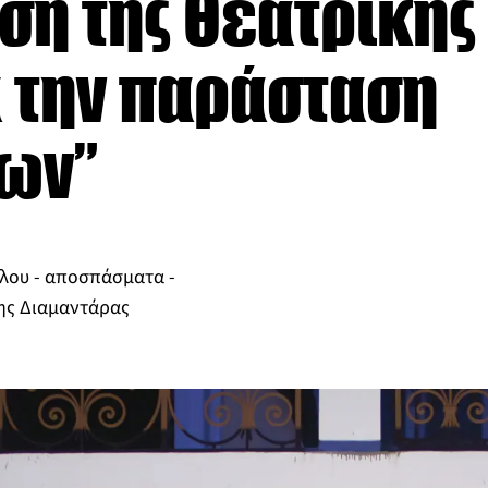
ση της Θεατρικής
 την παράσταση
ων”
ου - αποσπάσματα -
ης Διαμαντάρας