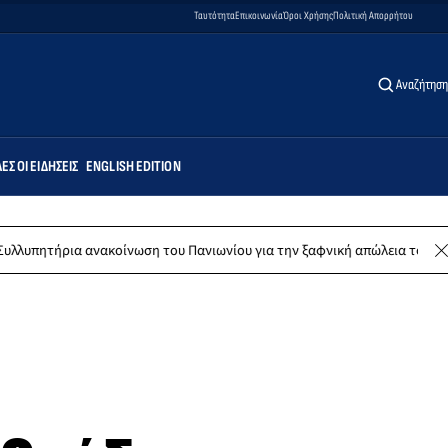
Ταυτότητα
Επικοινωνία
Όροι Χρήσης
Πολιτική Απορρήτου
Αναζήτηση
ΕΣ ΟΙ ΕΙΔΉΣΕΙΣ
ENGLISH EDITION
οίνωση του Πανιωνίου για την ξαφνική απώλεια του Δημήτρη Καρατσώρη