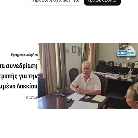
Προβολή σχολίων
(0)
Γράψε σχόλιο
Προηγούμενο Άρθρο
σα συνεδρίαση
τροπής για την
λιμένα Λακκίου
8.6.2026