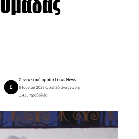
 Ομάδας
Συντακτική ομάδα Leros News
Σ
8 Ιουνίου 2026
•
1 λεπτό ανάγνωσης
1.435
προβολές