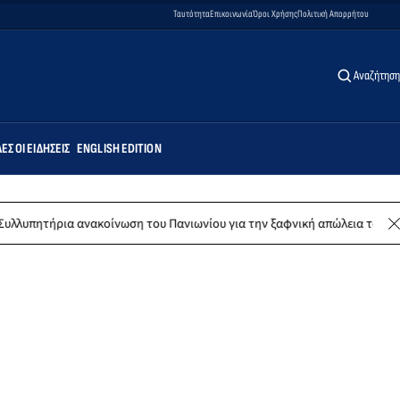
Ταυτότητα
Επικοινωνία
Όροι Χρήσης
Πολιτική Απορρήτου
Αναζήτηση
ΕΣ ΟΙ ΕΙΔΉΣΕΙΣ
ENGLISH EDITION
ια ανακοίνωση του Πανιωνίου για την ξαφνική απώλεια του Δημήτρη Κα