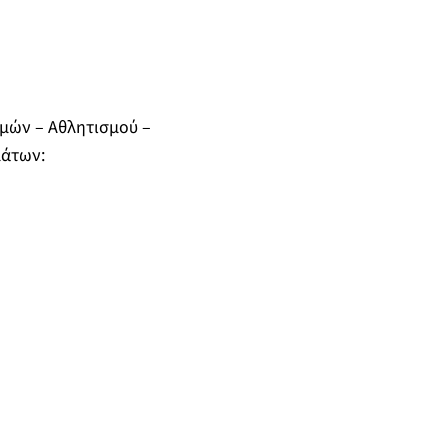
θμών – Αθλητισμού –
μάτων: