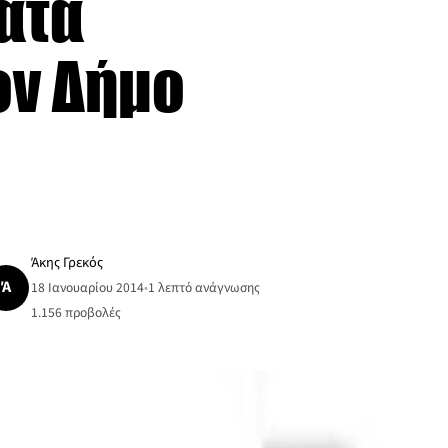
ατα
ον Δήμο
Άκης Γρεκός
Ά
18 Ιανουαρίου 2014
•
1 λεπτό ανάγνωσης
1.156
προβολές