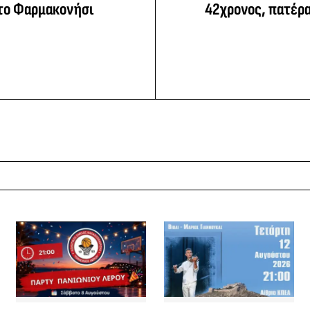
το Φαρμακονήσι
42χρονος, πατέρα