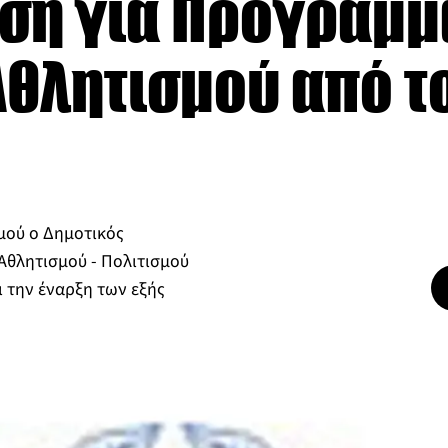
ση για Προγράμμ
θλητισμού από τ
σμού ο Δημοτικός
Αθλητισμού - Πολιτισμού
ι την έναρξη των εξής