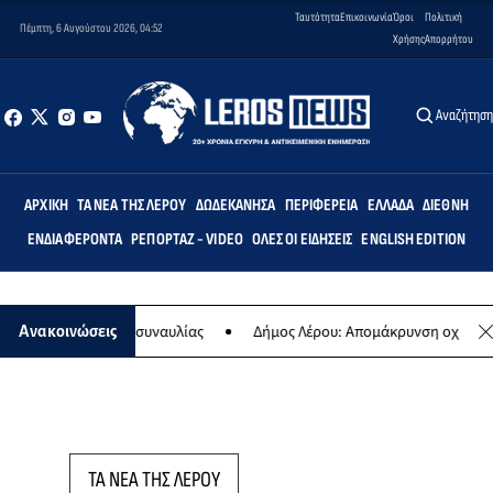
Ταυτότητα
Επικοινωνία
Όροι
Πολιτική
Πέμπτη, 6 Αυγούστου 2026, 04:52
Χρήσης
Απορρήτου
Αναζήτησ
ΑΡΧΙΚΉ
ΤΑ ΝΈΑ ΤΗΣ ΛΈΡΟΥ
ΔΩΔΕΚΆΝΗΣΑ
ΠΕΡΙΦΈΡΕΙΑ
ΕΛΛΆΔΑ
ΔΙΕΘΝΉ
ΕΝΔΙΑΦΈΡΟΝΤΑ
ΡΕΠΟΡΤΆΖ - VIDEO
ΌΛΕΣ ΟΙ ΕΙΔΉΣΕΙΣ
ENGLISH EDITION
ίωση της ετήσιας συναυλίας
Δήμος Λέρου: Απομάκρυνση οχημάτων 
Ανακοινώσεις
ΤΑ ΝΕΑ ΤΗΣ ΛΕΡΟΥ