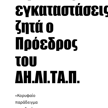
εγκαταστάσει
ζητά ο
Πρόεδρος
του
ΔΗ.ΛΙ.ΤΑ.Π.
«Κορυφαίο
παράδειγμα