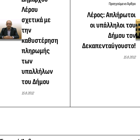
Προηγούμενο Άρθρο
Λέρου
Λέρος: Απλήρωτοι
σχετικά με
οι υπάλληλοι του
την
Δήμου τον
καθυστέρηση
Δεκαπενταύγουστο!
πληρωμής
15.8.2012
των
υπαλλήλων
του Δήμου
15.8.2012