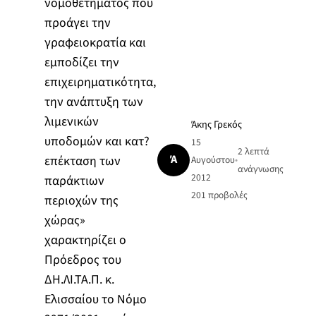
νομοθετήματος που
προάγει την
γραφειοκρατία και
εμποδίζει την
επιχειρηματικότητα,
την ανάπτυξη των
λιμενικών
Άκης Γρεκός
υποδομών και κατ?
15
2 λεπτά
Ά
επέκταση των
Αυγούστου
•
ανάγνωσης
2012
παράκτιων
201
προβολές
περιοχών της
χώρας»
χαρακτηρίζει ο
Πρόεδρος του
ΔΗ.ΛΙ.ΤΑ.Π. κ.
Ελισσαίου το Νόμο