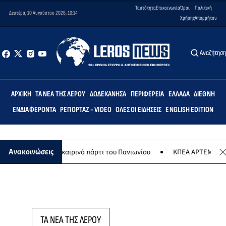
Ταυτότητα
Επικοινωνία
Όροι
Πολιτική
Δευτέρα, 10 Αυγούστου 2026, 10:14
Χρήσης
Απορρήτου
Αναζήτησ
ΑΡΧΙΚΉ
ΤΑ ΝΈΑ ΤΗΣ ΛΈΡΟΥ
ΔΩΔΕΚΆΝΗΣΑ
ΠΕΡΙΦΈΡΕΙΑ
ΕΛΛΆΔΑ
ΔΙΕΘΝΉ
ΕΝΔΙΑΦΈΡΟΝΤΑ
ΡΕΠΟΡΤΆΖ - VIDEO
ΌΛΕΣ ΟΙ ΕΙΔΉΣΕΙΣ
ENGLISH EDITION
ύστου το καλοκαιρινό πάρτι του Πανιωνίου
ΚΠΕΑ ΑΡΤΕΜΙΣ: Το χτα
Ανακοινώσεις
ΤΑ ΝΕΑ ΤΗΣ ΛΕΡΟΥ