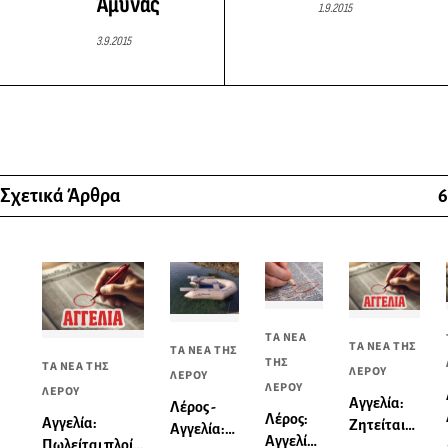
Άμυνας
1.9.2015
3.9.2015
Σχετικά Άρθρα
6
ΤΑ ΝΕΑ
ΤΑ ΝΕΑ ΤΗΣ
ΤΑ ΝΕΑ ΤΗΣ
ΤΗΣ
ΤΑ ΝΕΑ ΤΗΣ
ΛΕΡΟΥ
ΛΕΡΟΥ
ΛΕΡΟΥ
ΛΕΡΟΥ
Αγγελία:
Λέρος -
Λέρος:
Αγγελία:
Ζητείται
Αγγελία:
Αγγελία
Πωλείται πλοίο
υπάλληλος