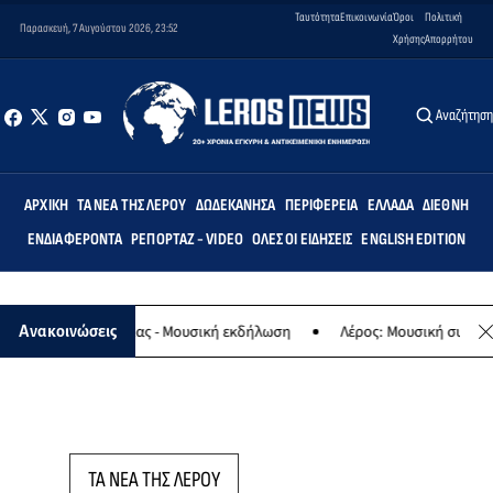
Ταυτότητα
Επικοινωνία
Όροι
Πολιτική
Παρασκευή, 7 Αυγούστου 2026, 23:52
Χρήσης
Απορρήτου
Αναζήτησ
ΑΡΧΙΚΉ
ΤΑ ΝΈΑ ΤΗΣ ΛΈΡΟΥ
ΔΩΔΕΚΆΝΗΣΑ
ΠΕΡΙΦΈΡΕΙΑ
ΕΛΛΆΔΑ
ΔΙΕΘΝΉ
ΕΝΔΙΑΦΈΡΟΝΤΑ
ΡΕΠΟΡΤΆΖ - VIDEO
ΌΛΕΣ ΟΙ ΕΙΔΉΣΕΙΣ
ENGLISH EDITION
λαφο της Παναγίας - Μουσική εκδήλωση
Λέρος: Μουσική συναυλία 
Ανακοινώσεις
ΤΑ ΝΕΑ ΤΗΣ ΛΕΡΟΥ