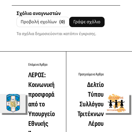
Σχόλια αναγνωστών
Προβολή σχολίων
(0)
Γράψε σχόλιο
Τα σχόλια δημοσιεύονται κατόπιν έγκρισης.
Επόμενο Άρθρο
ΛΕΡΟΣ:
Προηγούμενο Άρθρο
Κοινωνική
Δελτίο
προσφορά
Τύπου
από το
Συλλόγου
Υπουργείο
Τριτέκνων
Εθνικής
Λέρου