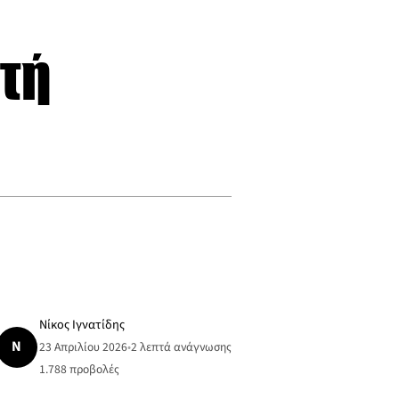
χτή
Νίκος Ιγνατίδης
Ν
23 Απριλίου 2026
•
2 λεπτά ανάγνωσης
1.788
προβολές