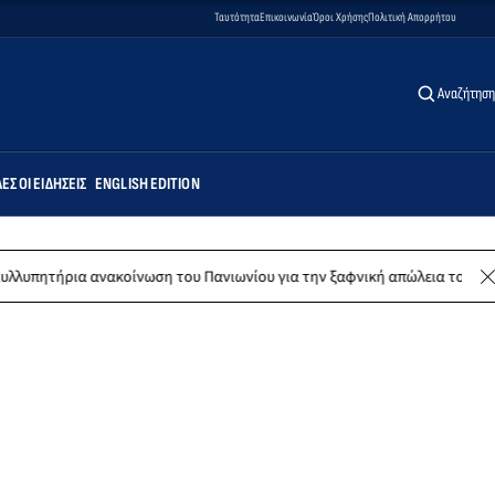
Ταυτότητα
Επικοινωνία
Όροι Χρήσης
Πολιτική Απορρήτου
Αναζήτηση
ΕΣ ΟΙ ΕΙΔΉΣΕΙΣ
ENGLISH EDITION
νακοίνωση του Πανιωνίου για την ξαφνική απώλεια του Δημήτρη Καρατσ