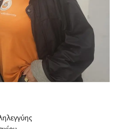
λληλεγγύης