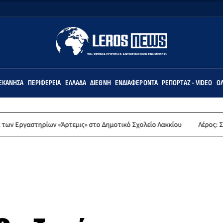
ΕΚΆΝΗΣΑ
ΠΕΡΙΦΈΡΕΙΑ
ΕΛΛΆΔΑ
ΔΙΕΘΝΉ
ΕΝΔΙΑΦΈΡΟΝΤΑ
ΡΕΠΟΡΤΆΖ - VIDEO
ΌΛ
ων «Άρτεμις» στο Δημοτικό Σχολείο Λακκίου
Λέρος: Συλλυπητήρια α