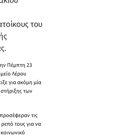
ακίου
ατοίκους του
ής
ς.
την Πέμπτη 23
ομείο Λέρου
ιξε για ακόμη μία
 στήριξης των
ή προσέφεραν τις
ρεπό τους για να
 κοινωνικό