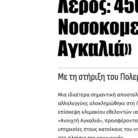
Λέρος: 45
Νοσοκομεί
Αγκαλιά»
Με τη στήριξη του Πολε
Μια ιδιαίτερα σημαντική αποστο
αλληλεγγύης ολοκληρώθηκε στη Λ
επίσκεψη κλιμακίου εθελοντών ι
«Ανοιχτή Αγκαλιά», προσφέροντας
υπηρεσίες στους κατοίκους του ν
στο πλαίσιο της κοινωνικής…