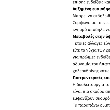
επίσης ενδείξεις κα
Αυξημένη ευαισθησ
Μπορεί να εκδηλωθε
Σύμφωνα με τους ει
κνησμό υποδηλώνει
Μεταβολές στην ό
Τέτοιες αλλαγές εί
είτε τα νύχια των χ
για πρώιμες ενδείξ
αδυναμία του ήπατο
χολερυθρίνης κάτω
Γαστρεντερικές επ
Η δυσλειτουργία το
είναι πιο σκούρα α
εμφανίζουν σκουρό
Τα παραπάνω συμπτ