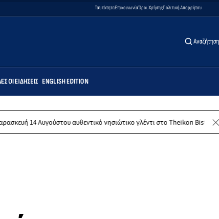
Ταυτότητα
Επικοινωνία
Όροι Χρήσης
Πολιτική Απορρήτου
Αναζήτηση
ΕΣ ΟΙ ΕΙΔΉΣΕΙΣ
ENGLISH EDITION
ούστου αυθεντικό νησιώτικο γλέντι στο Theikon Bistro Restaurant!