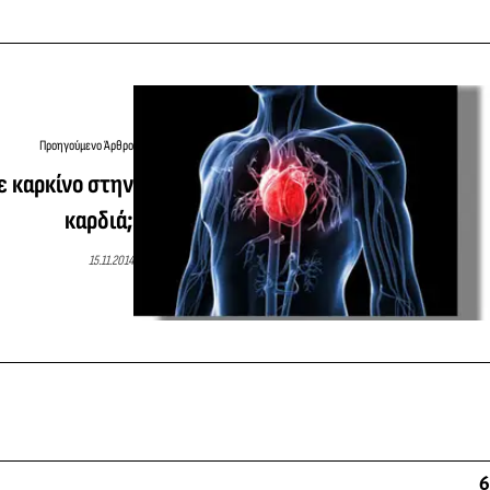
Προηγούμενο Άρθρο
ε καρκίνο στην
καρδιά;
15.11.2014
6