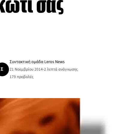
κώτι σας
Συντακτική ομάδα Leros News
Σ
21 Νοεμβρίου 2014
•
2 λεπτά ανάγνωσης
179
προβολές