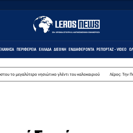
ΕΚΆΝΗΣΑ
ΠΕΡΙΦΈΡΕΙΑ
ΕΛΛΆΔΑ
ΔΙΕΘΝΉ
ΕΝΔΙΑΦΈΡΟΝΤΑ
ΡΕΠΟΡΤΆΖ - VIDEO
ΌΛ
τερο νησιώτικο γλέντι του καλοκαιριού
Λέρος: Την Παρασκευή 14 Αυγ