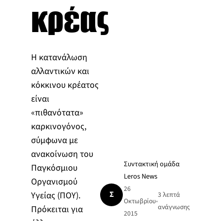
κρέας
Η κατανάλωση
αλλαντικών και
κόκκινου κρέατος
είναι
«πιθανότατα»
καρκινογόνος,
σύμφωνα με
ανακοίνωση του
Συντακτική ομάδα
Παγκόσμιου
Leros News
Οργανισμού
26
Σ
Υγείας (ΠΟΥ).
3 λεπτά
Οκτωβρίου
•
ανάγνωσης
Πρόκειται για
2015