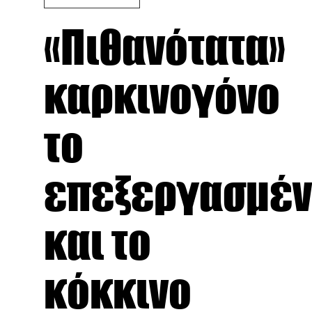
«Πιθανότατα»
καρκινογόνο
το
επεξεργασμέ
και το
κόκκινο