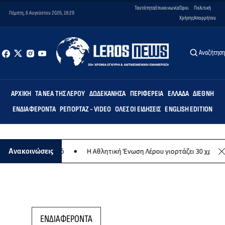
Ταυτότητα
Επικοινωνία
Όροι
Πολιτική
Πέμπτη, 6 Αυγούστου 2026, 19:29
Χρήσης
Απορρήτου
Αναζήτησ
ΑΡΧΙΚΉ
ΤΑ ΝΈΑ ΤΗΣ ΛΈΡΟΥ
ΔΩΔΕΚΆΝΗΣΑ
ΠΕΡΙΦΈΡΕΙΑ
ΕΛΛΆΔΑ
ΔΙΕΘΝΉ
ΕΝΔΙΑΦΈΡΟΝΤΑ
ΡΕΠΟΡΤΆΖ - VIDEO
ΌΛΕΣ ΟΙ ΕΙΔΉΣΕΙΣ
ENGLISH EDITION
νθρωπικό σκοπό
Η Αθλητική Ένωση Λέρου γιορτάζει 30 χρόνια ιστορ
Ανακοινώσεις
ΕΝΔΙΑΦΕΡΟΝΤΑ