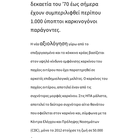
δεκαετία του ’70 έως σήμερα
έχουν συμπεριλιφθεί περίπου
1.000 ύποπτοι καρκινογόνοι
παράγοντες.
αξιολόγηση
Η νέα
γύρω από το
επεξεργασμένο και το κόκκινο κρέας βασίζεται
στον υψηλό κίνδυνο εμφάνισης καρκίνου του
παχέος εντέρου που έχει παρατηρηθεί σε
αρκετές επιδημιολογικές μελέτες. Ο καρκίνος του
παχέος εντέρου, αποτελεί έναν από τις
συχνότερες μορφές καρκίνου. Στις ΗΠΑ μάλιστα,
αποτελεί το δεύτερο συχνότερο αίτιο θανάτου
που οφείλεται στον καρκίνο και, σύμφωνα με τα
Κέντρα Ελέγχου και Πρόληψης Νοσημάτων
(CDC), μόνο το 2012 στοίχισε τη ζωή σε 50.000