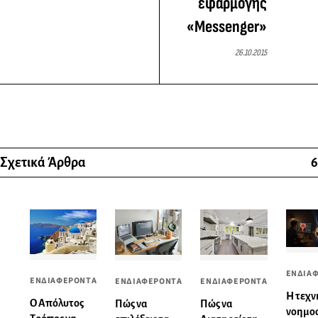
εφαρμογής
«Messenger»
26.10.2015
Σχετικά Άρθρα
6
ΕΝΔΙΑ
ΕΝΔΙΑΦΕΡΟΝΤΑ
ΕΝΔΙΑΦΕΡΟΝΤΑ
ΕΝΔΙΑΦΕΡΟΝΤΑ
Η τεχν
Ο Απόλυτος
Πώς να
Πώς να
νοημο