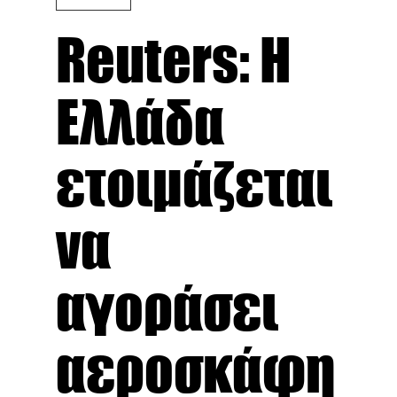
Reuters: Η
Ελλάδα
ετοιμάζεται
να
αγοράσει
αεροσκάφη