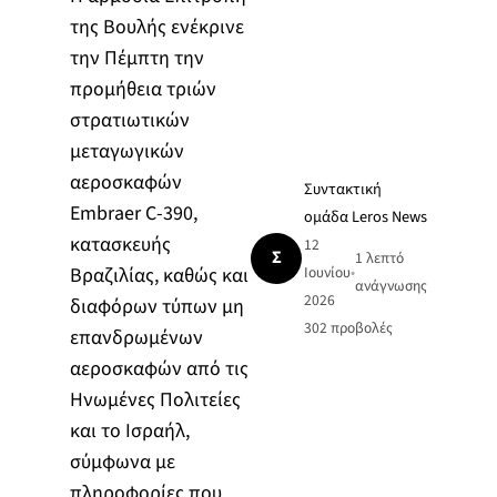
της Βουλής ενέκρινε
την Πέμπτη την
προμήθεια τριών
στρατιωτικών
μεταγωγικών
αεροσκαφών
Συντακτική
Embraer C-390,
ομάδα Leros News
κατασκευής
12
Σ
1 λεπτό
Βραζιλίας, καθώς και
Ιουνίου
•
ανάγνωσης
2026
διαφόρων τύπων μη
302
προβολές
επανδρωμένων
αεροσκαφών από τις
Ηνωμένες Πολιτείες
και το Ισραήλ,
σύμφωνα με
πληροφορίες που…