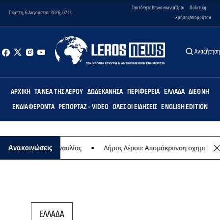
Ταυτότητα
Επικοινωνία
Όροι
Πολιτική
Πέμπτη, 6 Αυγούστου 2026, 07:11
Χρήσης
Απορρήτου
Αναζήτησ
ΑΡΧΙΚΉ
ΤΑ ΝΈΑ ΤΗΣ ΛΈΡΟΥ
ΔΩΔΕΚΆΝΗΣΑ
ΠΕΡΙΦΈΡΕΙΑ
ΕΛΛΆΔΑ
ΔΙΕΘΝΉ
ΕΝΔΙΑΦΈΡΟΝΤΑ
ΡΕΠΟΡΤΆΖ - VIDEO
ΌΛΕΣ ΟΙ ΕΙΔΉΣΕΙΣ
ENGLISH EDITION
 της ετήσιας συναυλίας
Δήμος Λέρου: Απομάκρυνση οχημάτων και 
Ανακοινώσεις
ΕΛΛΑΔΑ