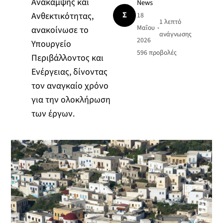
Ανάκαμψης και
News
Σ
Ανθεκτικότητας,
18
1 λεπτό
Μαΐου
•
ανακοίνωσε το
ανάγνωσης
2026
Υπουργείο
596
προβολές
Περιβάλλοντος και
Ενέργειας, δίνοντας
τον αναγκαίο χρόνο
για την ολοκλήρωση
των έργων.