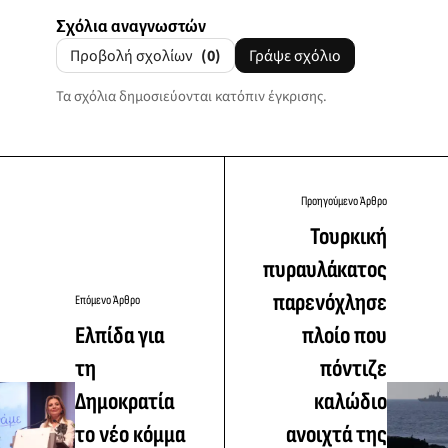
Σχόλια αναγνωστών
Προβολή σχολίων
(0)
Γράψε σχόλιο
Τα σχόλια δημοσιεύονται κατόπιν έγκρισης.
Προηγούμενο Άρθρο
Τουρκική
πυραυλάκατος
παρενόχλησε
Επόμενο Άρθρο
Ελπίδα για
πλοίο που
τη
πόντιζε
Δημοκρατία
καλώδιο
το νέο κόμμα
ανοιχτά της