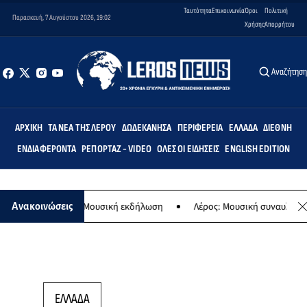
Ταυτότητα
Επικοινωνία
Όροι
Πολιτική
Παρασκευή, 7 Αυγούστου 2026, 19:02
Χρήσης
Απορρήτου
Αναζήτησ
ΑΡΧΙΚΉ
ΤΑ ΝΈΑ ΤΗΣ ΛΈΡΟΥ
ΔΩΔΕΚΆΝΗΣΑ
ΠΕΡΙΦΈΡΕΙΑ
ΕΛΛΆΔΑ
ΔΙΕΘΝΉ
ΕΝΔΙΑΦΈΡΟΝΤΑ
ΡΕΠΟΡΤΆΖ - VIDEO
ΌΛΕΣ ΟΙ ΕΙΔΉΣΕΙΣ
ENGLISH EDITION
της Παναγίας - Μουσική εκδήλωση
Λέρος: Μουσική συναυλία των Ε
Ανακοινώσεις
ΕΛΛΑΔΑ