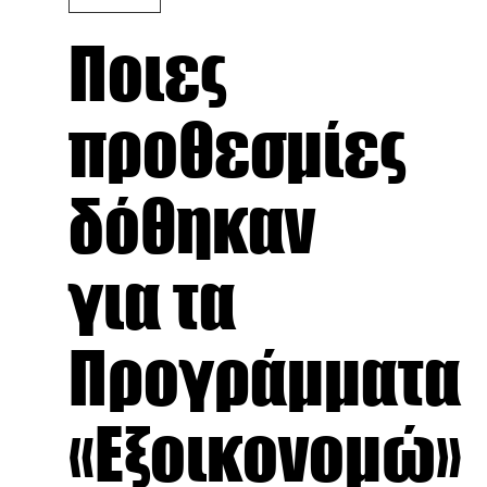
Ποιες
προθεσμίες
δόθηκαν
για τα
Προγράμματα
«Εξοικονομώ»