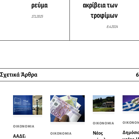
ρεύμα
ακρίβεια των
τροφίμων
17.1.2025
8.4.2024
Σχετικά Άρθρα
6
ΟΙΚΟΝΟ
ΟΙΚΟΝΟΜΙΑ
ΟΙΚΟΝΟΜΙΑ
Δημόσι
Νέος
ΟΙΚΟΝΟΜΙΑ
ΑΑΔΕ: