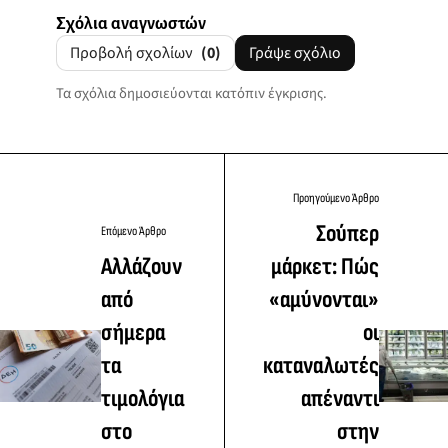
Σχόλια αναγνωστών
Προβολή σχολίων
(0)
Γράψε σχόλιο
Τα σχόλια δημοσιεύονται κατόπιν έγκρισης.
Προηγούμενο Άρθρο
Σούπερ
Επόμενο Άρθρο
Αλλάζουν
μάρκετ: Πώς
από
«αμύνονται»
σήμερα
οι
τα
καταναλωτές
τιμολόγια
απέναντι
στο
στην