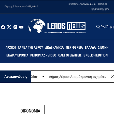
Ταυτότητα
Επικοινωνία
Όροι
Πολιτική
Πέμπτη, 6 Αυγούστου 2026, 09:42
Χρήσης
Απορρήτου
Αναζήτησ
ΑΡΧΙΚΉ
ΤΑ ΝΈΑ ΤΗΣ ΛΈΡΟΥ
ΔΩΔΕΚΆΝΗΣΑ
ΠΕΡΙΦΈΡΕΙΑ
ΕΛΛΆΔΑ
ΔΙΕΘΝΉ
ΕΝΔΙΑΦΈΡΟΝΤΑ
ΡΕΠΟΡΤΆΖ - VIDEO
ΌΛΕΣ ΟΙ ΕΙΔΉΣΕΙΣ
ENGLISH EDITION
 ετήσιας συναυλίας
Δήμος Λέρου: Απομάκρυνση οχημάτων και σκαφ
Ανακοινώσεις
ΟΙΚΟΝΟΜΙΑ