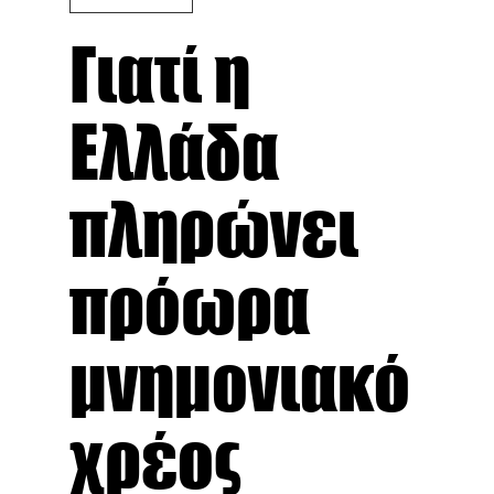
Γιατί η
Ελλάδα
πληρώνει
πρόωρα
μνημονιακό
χρέος