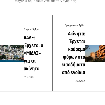
Τα σχόλια δημοσιεύονται κατόπιν έγκρισης.
Προηγούμενο Άρθρο
Επόμενο Άρθρο
Ακίνητα:
ΑΑΔΕ:
Έρχεται
Έρχεται ο
κούρεμα
«ΜΙΔΑΣ»
φόρων στα
για τα
εισοδήματα
ακίνητα
από ενοίκια
25.8.2025
18.8.2025