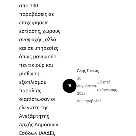
από 100
παραβάσεις σε
επιχειρήσεις
εστίασης, χώρους
αναψυχής, αλλά
και σε υπηρεσίες
όπως μανικιούρ -
πεντικιούρ και
Άκης Γρεκός
μίσθωση
20
εξοπλισμού
1 λεπτό
Ά
Αυγούστου
•
παραλίας
ανάγνωσης
2025
διαπίστωσαν οι
885
προβολές
ελεγκτές της
Ανεξάρτητης
Αρχής Δημοσίων
Εσόδων (ΑΑΔΕ),