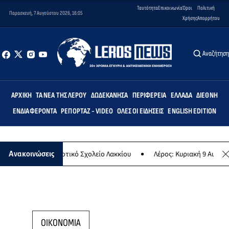
Ταυτότητα
Επικοινωνία
Όροι
Πολιτική
Παρασκευή, 7 Αυγούστου 2026, 16:05
Χρήσης
Απορρήτου
Αναζήτησ
ΑΡΧΙΚΉ
ΤΑ ΝΈΑ ΤΗΣ ΛΈΡΟΥ
ΔΩΔΕΚΆΝΗΣΑ
ΠΕΡΙΦΈΡΕΙΑ
ΕΛΛΆΔΑ
ΔΙΕΘΝΉ
ΕΝΔΙΑΦΈΡΟΝΤΑ
ΡΕΠΟΡΤΆΖ - VIDEO
ΌΛΕΣ ΟΙ ΕΙΔΉΣΕΙΣ
ENGLISH EDITION
τεμις» στο Δημοτικό Σχολείο Λακκίου
Λέρος: Κυριακή 9 Αυγούστου
Ανακοινώσεις
ΟΙΚΟΝΟΜΙΑ