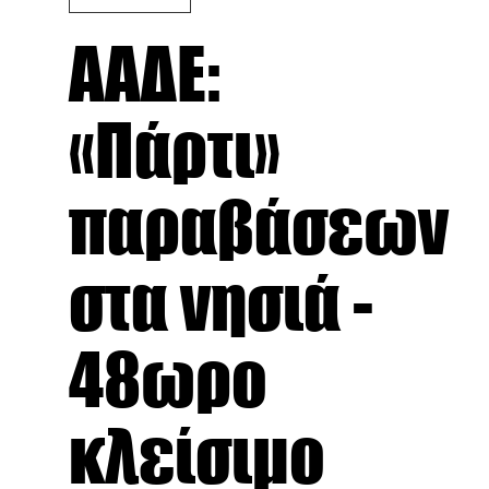
ΑΑΔΕ:
«Πάρτι»
παραβάσεων
στα νησιά -
48ωρο
κλείσιμο