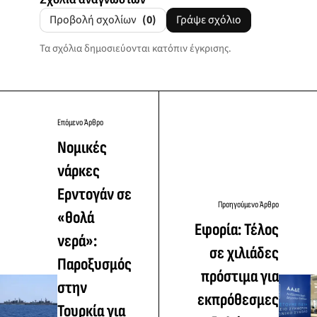
Προβολή σχολίων
(0)
Γράψε σχόλιο
Τα σχόλια δημοσιεύονται κατόπιν έγκρισης.
Επόμενο Άρθρο
Νομικές
νάρκες
Ερντογάν σε
Προηγούμενο Άρθρο
«θολά
Εφορία: Τέλος
νερά»:
σε χιλιάδες
Παροξυσμός
πρόστιμα για
στην
εκπρόθεσμες
Τουρκία για