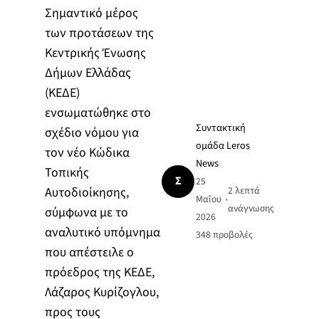
Σημαντικό μέρος
των προτάσεων της
Κεντρικής Ένωσης
Δήμων Ελλάδας
(ΚΕΔΕ)
ενσωματώθηκε στο
Συντακτική
σχέδιο νόμου για
ομάδα Leros
τον νέο Κώδικα
News
Τοπικής
Σ
25
Αυτοδιοίκησης,
2 λεπτά
Μαΐου
•
ανάγνωσης
σύμφωνα με το
2026
αναλυτικό υπόμνημα
348
προβολές
που απέστειλε ο
πρόεδρος της ΚΕΔΕ,
Λάζαρος Κυρίζογλου,
προς τους