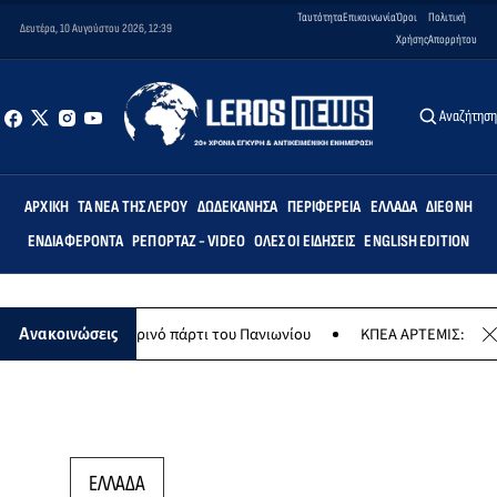
Ταυτότητα
Επικοινωνία
Όροι
Πολιτική
Δευτέρα, 10 Αυγούστου 2026, 12:39
Χρήσης
Απορρήτου
Αναζήτησ
ΑΡΧΙΚΉ
ΤΑ ΝΈΑ ΤΗΣ ΛΈΡΟΥ
ΔΩΔΕΚΆΝΗΣΑ
ΠΕΡΙΦΈΡΕΙΑ
ΕΛΛΆΔΑ
ΔΙΕΘΝΉ
ΕΝΔΙΑΦΈΡΟΝΤΑ
ΡΕΠΟΡΤΆΖ - VIDEO
ΌΛΕΣ ΟΙ ΕΙΔΉΣΕΙΣ
ENGLISH EDITION
υ το καλοκαιρινό πάρτι του Πανιωνίου
ΚΠΕΑ ΑΡΤΕΜΙΣ: Το χταποδο
Ανακοινώσεις
ΕΛΛΑΔΑ