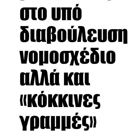
στο υπό
διαβούλευση
νομοσχέδιο
αλλά και
«κόκκινες
γραμμές»