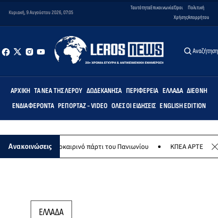
Ταυτότητα
Επικοινωνία
Όροι
Πολιτική
Κυριακή, 9 Αυγούστου 2026, 07:05
Χρήσης
Απορρήτου
Αναζήτησ
ΑΡΧΙΚΉ
ΤΑ ΝΈΑ ΤΗΣ ΛΈΡΟΥ
ΔΩΔΕΚΆΝΗΣΑ
ΠΕΡΙΦΈΡΕΙΑ
ΕΛΛΆΔΑ
ΔΙΕΘΝΉ
ΕΝΔΙΑΦΈΡΟΝΤΑ
ΡΕΠΟΡΤΆΖ - VIDEO
ΌΛΕΣ ΟΙ ΕΙΔΉΣΕΙΣ
ENGLISH EDITION
ούστου το καλοκαιρινό πάρτι του Πανιωνίου
ΚΠΕΑ ΑΡΤΕΜΙΣ: Το χτα
Ανακοινώσεις
ΕΛΛΑΔΑ