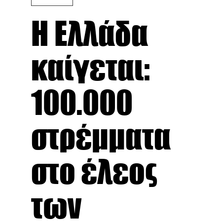
Η Ελλάδα
καίγεται:
100.000
στρέμματα
στο έλεος
των