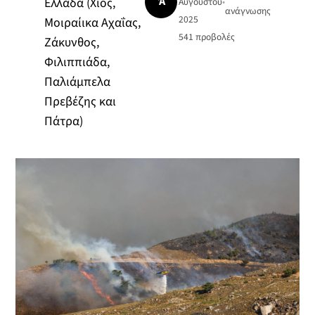
Ά
Ελλάδα (Χίος,
Αυγούστου
•
ανάγνωσης
2025
Μοιραίικα Αχαΐας,
541
προβολές
Ζάκυνθος,
Φιλιππιάδα,
Παλιάμπελα
Πρεβέζης και
Πάτρα)