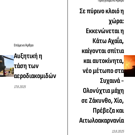
Προηγούμενο Άρθρο
Σε πύρινο κλοιό η
χώρα:
Εκκενώνεται η
Κάτω Αχαΐα,
Επόμενο Άρθρο
καίγονται σπίτια
Αυξητική η
και αυτοκίνητα,
τάση των
νέο μέτωπο στα
αεροδιακομιδών
Συχαινά -
17.8.2025
Ολονύχτια μάχη
σε Ζάκυνθο, Χίο,
Πρέβεζα και
Αιτωλοακαρνανία
13.8.2025