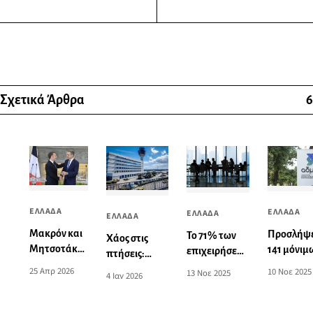
Σχετικά Άρθρα
6
ΕΛΛΑΔΑ
ΕΛΛΑΔΑ
ΕΛΛΑΔΑ
ΕΛΛΑΔΑ
Μακρόν και
Προσλήψε
Το 71% των
Χάος στις
Μητσοτάκης
141 μόνιμ
επιχειρήσεων
πτήσεις:
έστειλαν
στον ΑΔ
στην Ελλάδα
Κλειστό το
25 Απρ 2026
10 Νοε 2025
13 Νοε 2025
4 Ιαν 2026
μηνύματα σε
(προκήρυ
δηλώνει
FIR Αθηνών
εν δυνάμει
δυσκολία
λόγω
αντιπάλους
στην