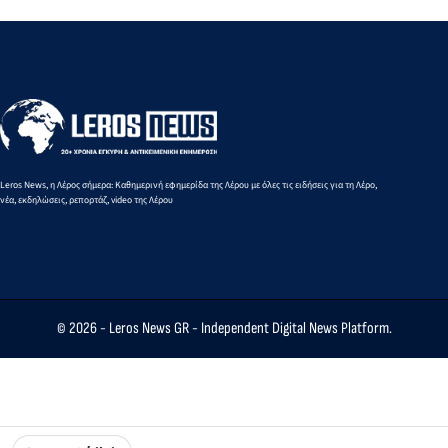
τεχνικού
και εχθρούς:
εξεύρεση
προβλήματος
Η ρήτρα
προσωπικού
αμοιβαίας
συνδρομής
και η
στρατηγική
συμμαχία
Leros News, η Λέρος σήμερα: Καθημερινή εφημερίδα της Λέρου με όλες τις ειδήσεις για τη Λέρο,
νέα, εκδηλώσεις, ρεπορτάζ, video της Λέρου
© 2026 -
Leros News GR
- Independent Digital News Platform.