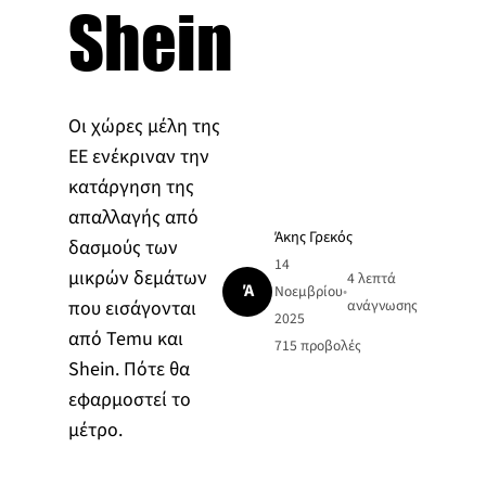
Shein
Οι χώρες μέλη της
ΕΕ ενέκριναν την
κατάργηση της
απαλλαγής από
Άκης Γρεκός
δασμούς των
14
μικρών δεμάτων
4 λεπτά
Ά
Νοεμβρίου
•
που εισάγονται
ανάγνωσης
2025
από Temu και
715
προβολές
Shein. Πότε θα
εφαρμοστεί το
μέτρο.