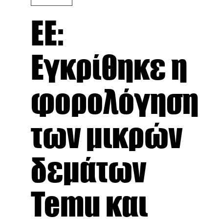
ΕΕ:
Εγκρίθηκε η
φορολόγηση
των μικρών
δεμάτων
Temu και