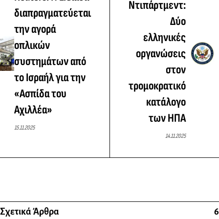
Ντιπάρτμεντ:
διαπραγματεύεται
Δύο
την αγορά
ελληνικές
οπλικών
οργανώσεις
συστημάτων από
στον
το Ισραήλ για την
τρομοκρατικό
«Ασπίδα του
κατάλογο
Αχιλλέα»
των ΗΠΑ
15.11.2025
14.11.2025
Σχετικά Άρθρα
6