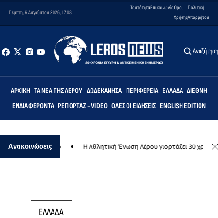
Ταυτότητα
Επικοινωνία
Όροι
Πολιτική
Πέμπτη, 6 Αυγούστου 2026, 17:08
Χρήσης
Απορρήτου
Αναζήτησ
ΑΡΧΙΚΉ
ΤΑ ΝΈΑ ΤΗΣ ΛΈΡΟΥ
ΔΩΔΕΚΆΝΗΣΑ
ΠΕΡΙΦΈΡΕΙΑ
ΕΛΛΆΔΑ
ΔΙΕΘΝΉ
ΕΝΔΙΑΦΈΡΟΝΤΑ
ΡΕΠΟΡΤΆΖ - VIDEO
ΌΛΕΣ ΟΙ ΕΙΔΉΣΕΙΣ
ENGLISH EDITION
θρωπικό σκοπό
Η Αθλητική Ένωση Λέρου γιορτάζει 30 χρόνια ιστορί
Ανακοινώσεις
ΕΛΛΑΔΑ