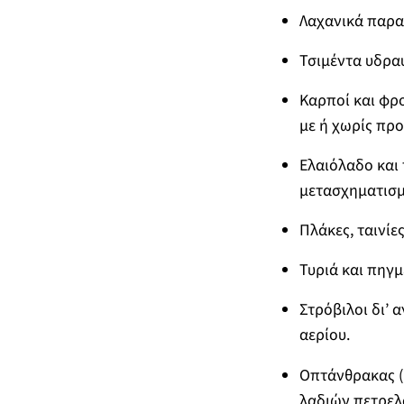
Λαχανικά παρασ
Τσιμέντα υδρα
Καρποί και φρ
με ή χωρίς πρ
Ελαιόλαδο και 
μετασχηματισμ
Πλάκες, ταινίε
Τυριά και πηγμ
Στρόβιλοι δι’ 
αερίου.
Οπτάνθρακας (
λαδιών πετρελ