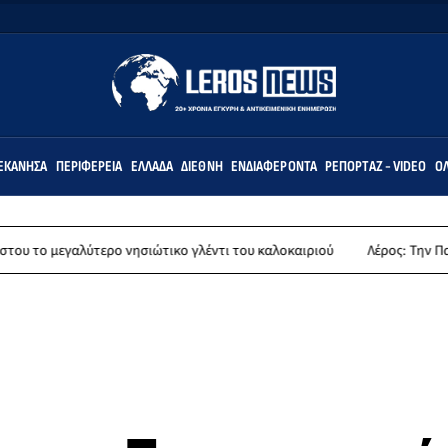
ΕΚΆΝΗΣΑ
ΠΕΡΙΦΈΡΕΙΑ
ΕΛΛΆΔΑ
ΔΙΕΘΝΉ
ΕΝΔΙΑΦΈΡΟΝΤΑ
ΡΕΠΟΡΤΆΖ - VIDEO
ΌΛ
ερο νησιώτικο γλέντι του καλοκαιριού
Λέρος: Την Παρασκευή 14 Αυγο