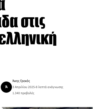
α
δα στις
 ελληνική
Άκης Γρεκός
Ά
3 Απριλίου 2025
•
8 λεπτά ανάγνωσης
1.340
προβολές