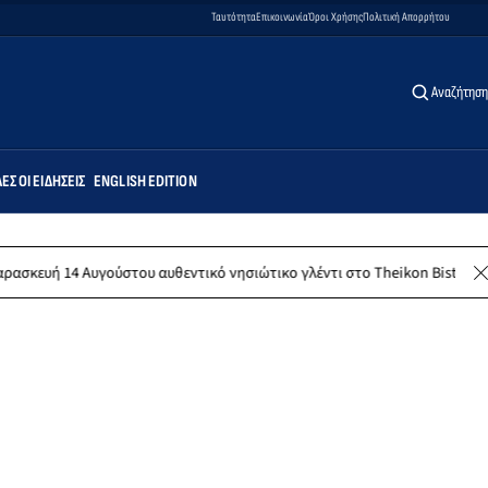
Ταυτότητα
Επικοινωνία
Όροι Χρήσης
Πολιτική Απορρήτου
Αναζήτηση
ΕΣ ΟΙ ΕΙΔΉΣΕΙΣ
ENGLISH EDITION
ύστου αυθεντικό νησιώτικο γλέντι στο Theikon Bistro Restaurant!