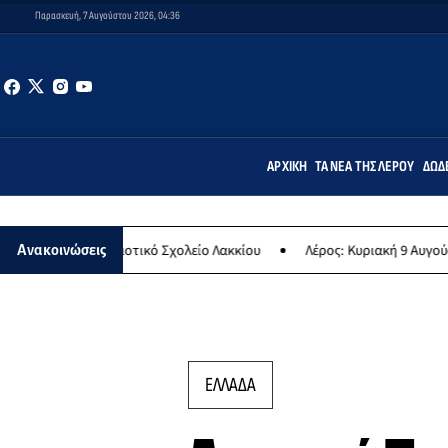
Παρασκευή, 7 Αυγούστου 2026, 04:36
ΑΡΧΙΚΉ
ΤΑ ΝΈΑ ΤΗΣ ΛΈΡΟΥ
ΔΩΔ
Δημοτικό Σχολείο Λακκίου
Λέρος: Κυριακή 9 Αυγούστου το μεγαλύτ
Ανακοινώσεις
ΕΛΛΑΔΑ