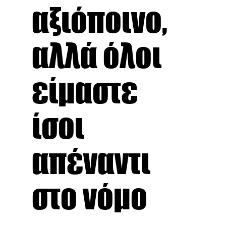
αξιόποινο,
αλλά όλοι
είμαστε
ίσοι
απέναντι
στο νόμο