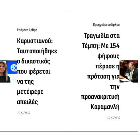
Προηγούμενο Άρθρο
Επόμενο Άρθρο
Τραγωδία στα
Καρυστιανού:
Τέμπη: Με 154
Ταυτοποιήθηκε
ψήφους
ο δικαστικός
πέρασε η
που φέρεται
πρόταση για
να της
την
μετέφερε
προανακριτική
απειλές
Καραμανλή
19.6.2025
19.6.2025