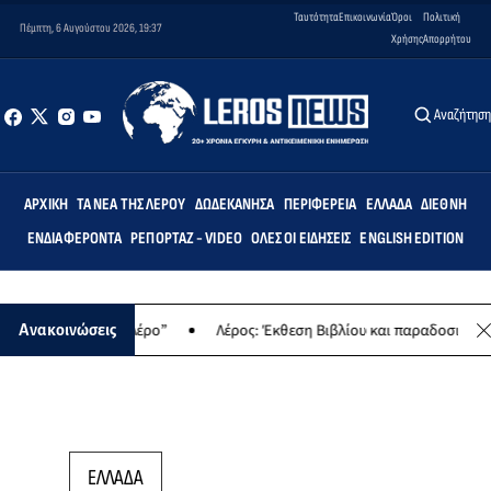
Ταυτότητα
Επικοινωνία
Όροι
Πολιτική
Πέμπτη, 6 Αυγούστου 2026, 19:37
Χρήσης
Απορρήτου
Αναζήτησ
ΑΡΧΙΚΉ
ΤΑ ΝΈΑ ΤΗΣ ΛΈΡΟΥ
ΔΩΔΕΚΆΝΗΣΑ
ΠΕΡΙΦΈΡΕΙΑ
ΕΛΛΆΔΑ
ΔΙΕΘΝΉ
ΕΝΔΙΑΦΈΡΟΝΤΑ
ΡΕΠΟΡΤΆΖ - VIDEO
ΌΛΕΣ ΟΙ ΕΙΔΉΣΕΙΣ
ENGLISH EDITION
ντας (σ)την Λέρο”
Λέρος: Έκθεση Βιβλίου και παραδοσιακών γλυκώ
Ανακοινώσεις
ΕΛΛΑΔΑ