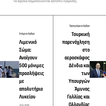
Τα σχόλια δημοσιεύονται κατόπιν έγκρισης.
Προηγούμενο Άρθρο
Τουρκική
Επόμενο Άρθρο
Λιμενικό
παρενόχληση
Σώμα:
στο
Ανοίγουν
αεροσκάφος
500 μόνιμες
Δένδια και
προσλήψεις
των
με
Υπουργών
απολυτήριο
Άμυνας
Λυκείου
Γαλλίας και
Ολλανδίας
10.6.2026