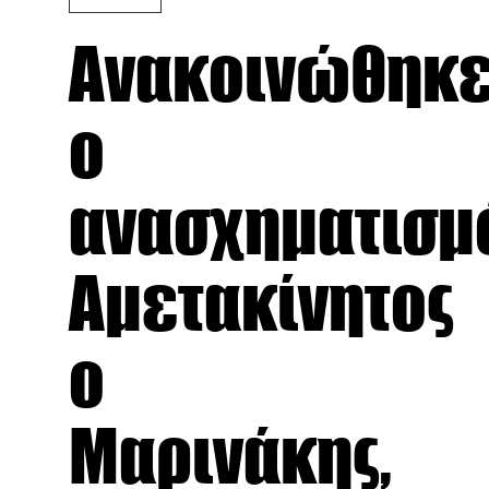
Ανακοινώθηκ
ο
ανασχηματισμό
Αμετακίνητος
ο
Μαρινάκης,