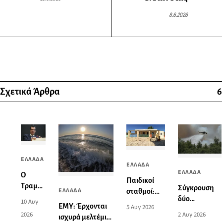
8.6.2026
Σχετικά Άρθρα
6
ΕΛΛΑΔΑ
ΕΛΛΑΔΑ
ΕΛΛΑΔΑ
Ο
Παιδικοί
Τραμπ
Σύγκρουση
ΕΛΛΑΔΑ
σταθμοί:
αναρτά
δύο
10 Αυγ
Πώς θα
ΕΜΥ: Έρχονται
5 Αυγ 2026
Θάνο
ελικοπτέρων
γίνουν
2 Αυγ 2026
2026
ισχυρά μελτέμια
Πλεύρη
που