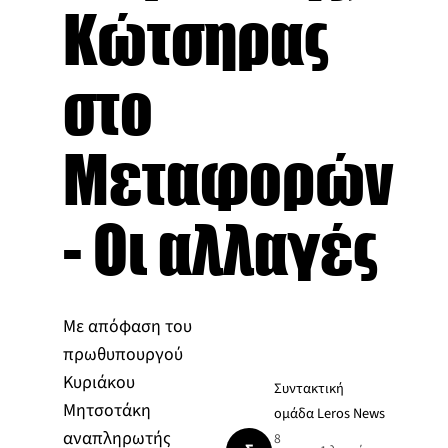
Κώτσηρας
στο
Μεταφορών
- Οι αλλαγές
Με απόφαση του
πρωθυπουργού
Κυριάκου
Συντακτική
Μητσοτάκη
ομάδα Leros News
αναπληρωτής
8