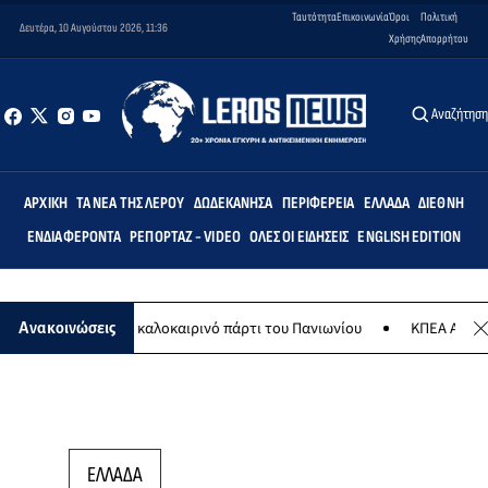
Ταυτότητα
Επικοινωνία
Όροι
Πολιτική
Δευτέρα, 10 Αυγούστου 2026, 11:36
Χρήσης
Απορρήτου
Αναζήτησ
ΑΡΧΙΚΉ
ΤΑ ΝΈΑ ΤΗΣ ΛΈΡΟΥ
ΔΩΔΕΚΆΝΗΣΑ
ΠΕΡΙΦΈΡΕΙΑ
ΕΛΛΆΔΑ
ΔΙΕΘΝΉ
ΕΝΔΙΑΦΈΡΟΝΤΑ
ΡΕΠΟΡΤΆΖ - VIDEO
ΌΛΕΣ ΟΙ ΕΙΔΉΣΕΙΣ
ENGLISH EDITION
ο 8 Αυγούστου το καλοκαιρινό πάρτι του Πανιωνίου
ΚΠΕΑ ΑΡΤΕΜΙΣ:
Ανακοινώσεις
ΕΛΛΑΔΑ