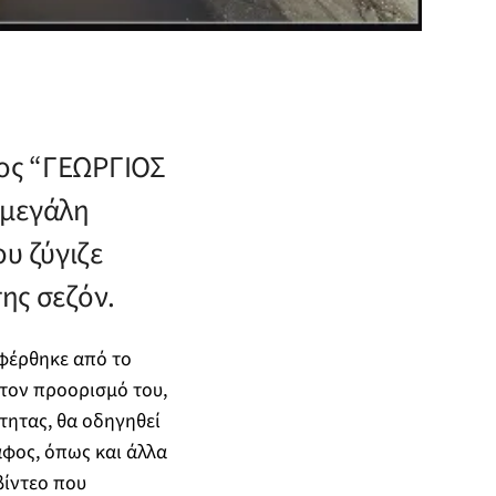
φος “ΓΕΩΡΓΙΟΣ
 μεγάλη
υ ζύγιζε
της σεζόν.
αφέρθηκε από το
στον προορισμό του,
τητας, θα οδηγηθεί
άφος, όπως και άλλα
βίντεο που