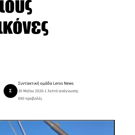
ιους
ικόνες
Συντακτική ομάδα Leros News
Σ
30 Μαΐου 2026
•
1 λεπτό ανάγνωσης
690
προβολές