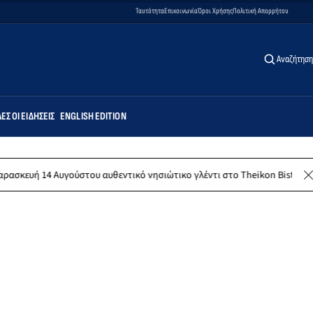
Ταυτότητα
Επικοινωνία
Όροι Χρήσης
Πολιτική Απορρήτου
Αναζήτηση
ΕΣ ΟΙ ΕΙΔΉΣΕΙΣ
ENGLISH EDITION
ούστου αυθεντικό νησιώτικο γλέντι στο Theikon Bistro Restaurant!