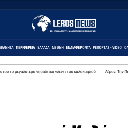
ΕΚΆΝΗΣΑ
ΠΕΡΙΦΈΡΕΙΑ
ΕΛΛΆΔΑ
ΔΙΕΘΝΉ
ΕΝΔΙΑΦΈΡΟΝΤΑ
ΡΕΠΟΡΤΆΖ - VIDEO
ΌΛ
ερο νησιώτικο γλέντι του καλοκαιριού
Λέρος: Την Παρασκευή 14 Αυγ