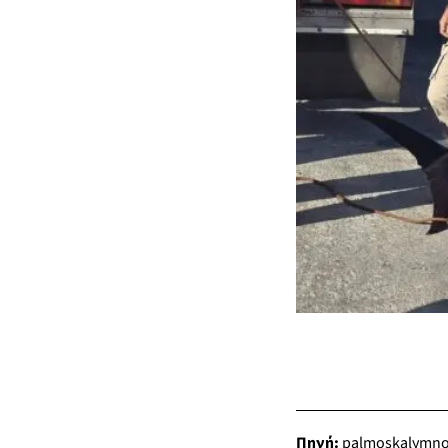
Πηγή:
palmoskalymno