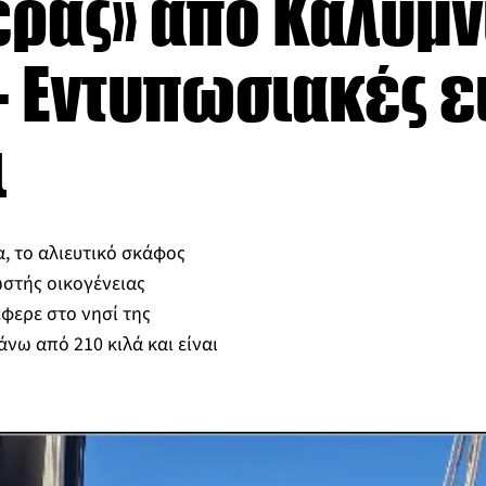
τέρας» από Καλύμν
- Εντυπωσιακές ε
ι
, το αλιευτικό σκάφος
στής οικογένειας
φερε στο νησί της
νω από 210 κιλά και είναι