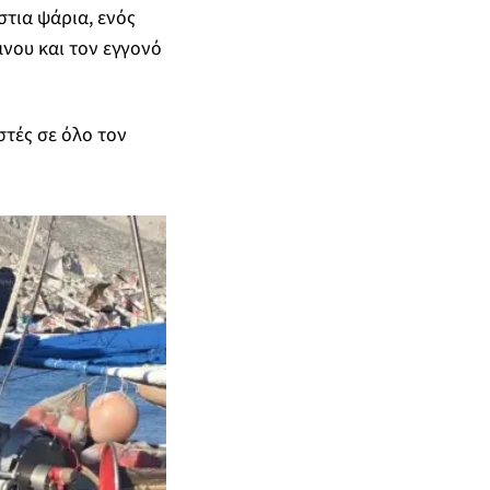
τια ψάρια, ενός
νου και τον εγγονό
στές σε όλο τον