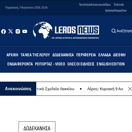
Ταυτότητα
Επικοινωνία
Όροι
Πολιτική
Παρασκευή, 7 Αυγούστου 2026, 01:04
Χρήσης
Απορρήτου
Αναζήτησ
ΑΡΧΙΚΉ
ΤΑ ΝΈΑ ΤΗΣ ΛΈΡΟΥ
ΔΩΔΕΚΆΝΗΣΑ
ΠΕΡΙΦΈΡΕΙΑ
ΕΛΛΆΔΑ
ΔΙΕΘΝΉ
ΕΝΔΙΑΦΈΡΟΝΤΑ
ΡΕΠΟΡΤΆΖ - VIDEO
ΌΛΕΣ ΟΙ ΕΙΔΉΣΕΙΣ
ENGLISH EDITION
εμις» στο Δημοτικό Σχολείο Λακκίου
Λέρος: Κυριακή 9 Αυγούστου 
Ανακοινώσεις
ΔΩΔΕΚΑΝΗΣΑ