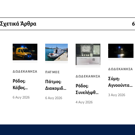
Σχετικά Άρθρα
6
ΔΩΔΕΚΑΝΗΣΑ
ΔΩΔΕΚΑΝΗΣΑ
ΠΑΤΜΟΣ
ΔΩΔΕΚΑΝΗΣΑ
Σύμη:
Ρόδος:
Πάτμος:
Αγνοούνται
Ρόδος:
Κάβος
Διακομιδή
πέντε
Συνελήφθη
έσπασε την
3 Αυγ 2026
74χρονης
6 Αυγ 2026
6 Αυγ 2026
επιβάτες
59χρονος
ώρα της
στη Λέρο
4 Αυγ 2026
ιστιοπλοϊκού
αλλοδαπός
πρόσδεσης
με
-
για
πλοίου - Στο
Περιπολικό
Εντοπίστηκε
διακίνηση
νοσοκομείο
σκάφος του
να πλέει
σημαντικής
53χρονος
Λιμενικού
ακυβέρνητο
ποσότητας
ναυτικός