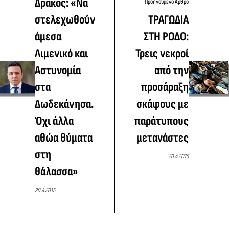
Δράκος: «Να
Προηγούμενο Άρθρο
στελεχωθούν
ΤΡΑΓΩΔΙΑ
άμεσα
ΣΤΗ ΡΟΔΟ:
Λιμενικό και
Τρεις νεκροί
Αστυνομία
από την
στα
προσάραξη
Δωδεκάνησα.
σκάφους με
Όχι άλλα
παράτυπους
αθώα θύματα
μετανάστες
στη
20.4.2015
θάλασσα»
20.4.2015