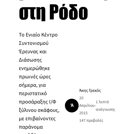
στη Ρόδο
Το Ενιαίο Κέντρο
Συντονισμού
Έρευνας και
Διάσωσης
ενημερώθηκε
πρωινές ώρες
σήμερα, για
Άκης Γρεκός
περιστατικό
20
προσάραξης Ι/Φ
1 λεπτό
Ά
Απριλίου
•
ξύλινου σκάφους,
ανάγνωσης
2015
με επιβαίνοντες
147
προβολές
παράνομα