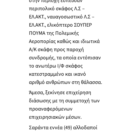
στην περιοχή έσπευσαν
περιπολικό σκάφος Λ.Σ –
ΕΛ.ΑΚΤ., ναυαγοσωστικό Λ.Σ –
ΕΛ.ΑΚΤ., ελικόπτερο ΣΟΥΠΕΡ
ΠΟΥΜΑ της Πολεμικής
Αεροπορίας καθώς και ιδιωτικά
Α/Κ σκάφη προς παροχή
συνδρομής, τα οποία εντόπισαν
το ανωτέρω Ι/Φ σκάφος
κατεστραμμένο και ικανό
αριθμό ανθρώπων στη θάλασσα.
Άμεσα, ξεκίνησε επιχείρηση
διάσωσης με τη συμμετοχή των
προαναφερόμενων
επιχειρησιακών μέσων.
Σαράντα εννέα (49) αλλοδαποί