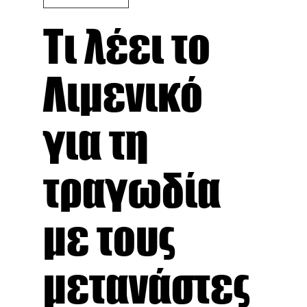
Τι λέει το
Λιμενικό
για τη
τραγωδία
με τους
μετανάστες