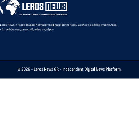
άμεση ενίσχυση
αγροτών και
κτηνοτρόφων
που υπέστησαν
Leros News, η Λέρος σήμερα: Καθημερινή εφημερίδα της Λέρου με όλες τις ειδήσεις για τη Λέρο,
νέα, εκδηλώσεις, ρεπορτάζ, video της Λέρου
ζημιές, ζητά ο
Μάνος Κόνσολας
© 2026 -
Leros News GR
- Independent Digital News Platform.