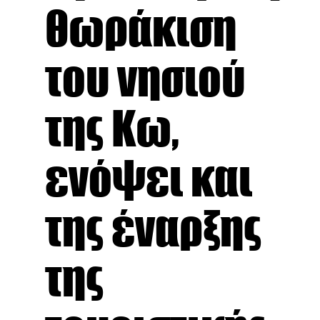
θωράκιση
του νησιού
της Κω,
ενόψει και
της έναρξης
της