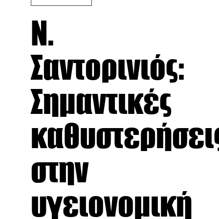
Ν.
Σαντορινιός:
Σημαντικές
καθυστερήσει
στην
υγειονομική