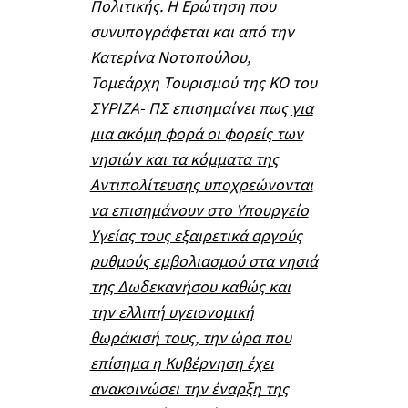
Πολιτικής. Η Ερώτηση που
συνυπογράφεται και από την
Κατερίνα Νοτοπούλου,
Τομεάρχη Τουρισμού της ΚΟ του
ΣΥΡΙΖΑ- ΠΣ επισημαίνει πως
για
μια ακόμη φορά οι φορείς των
νησιών και τα κόμματα της
Αντιπολίτευσης υποχρεώνονται
να επισημάνουν στο Υπουργείο
Υγείας τους εξαιρετικά αργούς
ρυθμούς εμβολιασμού στα νησιά
της Δωδεκανήσου καθώς και
την ελλιπή υγειονομική
θωράκισή τους, την ώρα που
επίσημα η Κυβέρνηση έχει
ανακοινώσει την έναρξη της