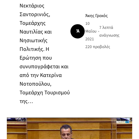
Νεκτάριος
Σαντορινιός,
Άκης Γρεκός
Τομεάρχης
10
7 λεπτά
Ά
Ναυτιλίας και
Μαΐου
•
ανάγνωσης
2021
Νησιωτικής
220
προβολές
Πολιτικής. Η
Ερώτηση που
συνυπογράφεται και
από την Κατερίνα
Νοτοπούλου,
Τομεάρχη Τουρισμού
της…