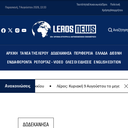
Ταυτότητα
Επικοινωνία
Όροι
Πολιτική
Παρασκευή, 7 Αυγούστου 2026, 13:33
Χρήσης
Απορρήτου
Αναζήτησ
ΑΡΧΙΚΉ
ΤΑ ΝΈΑ ΤΗΣ ΛΈΡΟΥ
ΔΩΔΕΚΆΝΗΣΑ
ΠΕΡΙΦΈΡΕΙΑ
ΕΛΛΆΔΑ
ΔΙΕΘΝΉ
ΕΝΔΙΑΦΈΡΟΝΤΑ
ΡΕΠΟΡΤΆΖ - VIDEO
ΌΛΕΣ ΟΙ ΕΙΔΉΣΕΙΣ
ENGLISH EDITION
ολείο Λακκίου
Λέρος: Κυριακή 9 Αυγούστου το μεγαλύτερο νησιώτικ
Ανακοινώσεις
ΔΩΔΕΚΑΝΗΣΑ