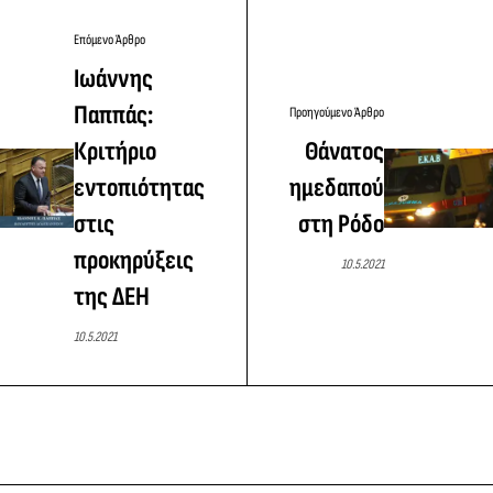
Επόμενο Άρθρο
Ιωάννης
Παππάς:
Προηγούμενο Άρθρο
Κριτήριο
Θάνατος
εντοπιότητας
ημεδαπού
στις
στη Ρόδο
προκηρύξεις
10.5.2021
της ΔΕΗ
10.5.2021