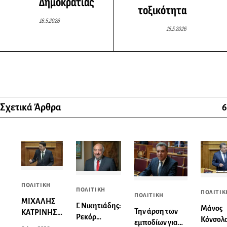
Δημοκρατίας
τοξικότητα
16.5.2026
15.5.2026
Σχετικά Άρθρα
6
ΠΟΛΙΤΙΚΗ
ΠΟΛΙΤΙΚΗ
ΠΟΛΙΤΙΚ
ΠΟΛΙΤΙΚΗ
ΜΙΧΑΛΗΣ
Γ. Νικητιάδης:
Μάνος
Την άρση των
ΚΑΤΡΙΝΗΣ:
Ρεκόρ
Κόνσολα
εμποδίων για
«Κόκκινα»