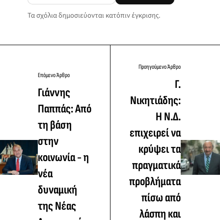
Τα σχόλια δημοσιεύονται κατόπιν έγκρισης.
Προηγούμενο Άρθρο
Επόμενο Άρθρο
Γ.
Γιάννης
Νικητιάδης:
Παππάς: Από
Η Ν.Δ.
τη βάση
επιχειρεί να
στην
κρύψει τα
κοινωνία - η
πραγματικά
νέα
προβλήματα
δυναμική
πίσω από
της Νέας
λάσπη και