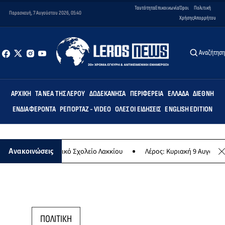
Ταυτότητα
Επικοινωνία
Όροι
Πολιτική
Παρασκευή, 7 Αυγούστου 2026, 05:40
Χρήσης
Απορρήτου
Αναζήτησ
ΑΡΧΙΚΉ
ΤΑ ΝΈΑ ΤΗΣ ΛΈΡΟΥ
ΔΩΔΕΚΆΝΗΣΑ
ΠΕΡΙΦΈΡΕΙΑ
ΕΛΛΆΔΑ
ΔΙΕΘΝΉ
ΕΝΔΙΑΦΈΡΟΝΤΑ
ΡΕΠΟΡΤΆΖ - VIDEO
ΌΛΕΣ ΟΙ ΕΙΔΉΣΕΙΣ
ENGLISH EDITION
ις» στο Δημοτικό Σχολείο Λακκίου
Λέρος: Κυριακή 9 Αυγούστου το
Ανακοινώσεις
ΠΟΛΙΤΙΚΗ