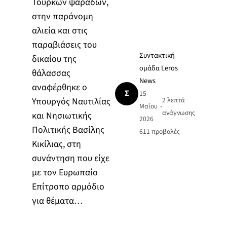
Τούρκων ψαράδων,
στην παράνομη
αλιεία και στις
παραβιάσεις του
Συντακτική
δικαίου της
ομάδα Leros
θάλασσας
News
αναφέρθηκε ο
Σ
15
Υπουργός Ναυτιλίας
2 λεπτά
Μαΐου
•
ανάγνωσης
και Νησιωτικής
2026
Πολιτικής Βασίλης
611
προβολές
Κικίλιας, στη
συνάντηση που είχε
με τον Ευρωπαίο
Επίτροπο αρμόδιο
για θέματα…