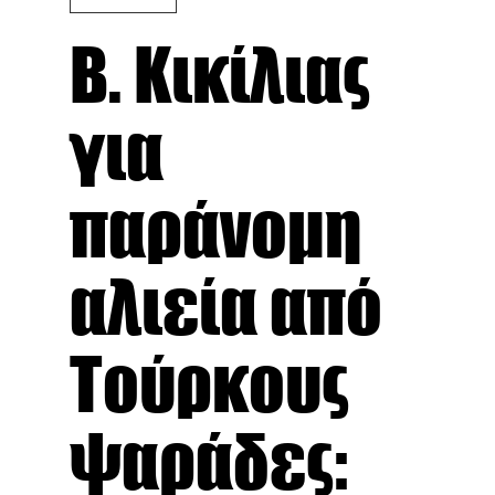
Β. Κικίλιας
για
παράνομη
αλιεία από
Τούρκους
ψαράδες: