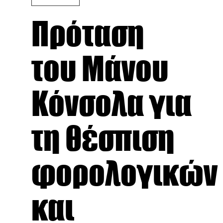
Πρόταση
του Μάνου
Κόνσολα για
τη θέσπιση
φορολογικών
και