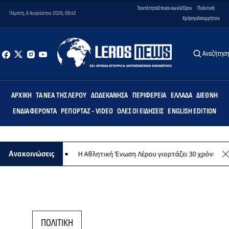
Ταυτότητα
Επικοινωνία
Όροι
Πολιτική
Πέμπτη, 6 Αυγούστου 2026, 09:42
Χρήσης
Απορρήτου
Αναζήτησ
ΑΡΧΙΚΉ
ΤΑ ΝΈΑ ΤΗΣ ΛΈΡΟΥ
ΔΩΔΕΚΆΝΗΣΑ
ΠΕΡΙΦΈΡΕΙΑ
ΕΛΛΆΔΑ
ΔΙΕΘΝΉ
ΕΝΔΙΑΦΈΡΟΝΤΑ
ΡΕΠΟΡΤΆΖ - VIDEO
ΌΛΕΣ ΟΙ ΕΙΔΉΣΕΙΣ
ENGLISH EDITION
ικό σκοπό
Η Αθλητική Ένωση Λέρου γιορτάζει 30 χρόνια ιστορίας -
Ανακοινώσεις
ΠΟΛΙΤΙΚΗ