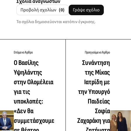
Σχόλια αναγνωστών
Προβολή σχολίων
(0)
Γράψε σχόλιο
Τα σχόλια δημοσιεύονται κατόπιν έγκρισης.
Επόμενο Άρθρο
Προηγούμενο Άρθρο
Ο Βασίλης
Συνάντηση
Υψηλάντης
της Μίκας
στην Ολομέλεια
Ιατρίδη με
για τις
την Υπουργό
υποκλοπές:
Παιδείας
«Δεν θα
Σοφία
συμμετάσχουμε
Ζαχαράκη για
σε θέατρο
ζητήματα