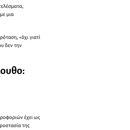
τελέσματα,
με μια
ρόταση, «όχι γιατί
ου δεν την
λουθο:
ηροφοριών έχει ως
προστασία της