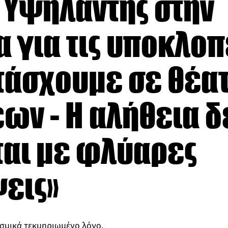
 Υψηλάντης στην
 για τις υποκλοπ
τάσχουμε σε θέα
ων - Η αλήθεια δ
ται με φλύαρες
εις»
εσμικά τεκμηριωμένο λόγο,