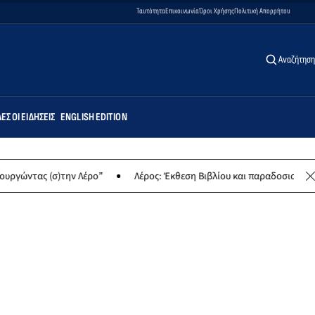
Ταυτότητα
Επικοινωνία
Όροι Χρήσης
Πολιτική Απορρήτου
Αναζήτηση
ΕΣ ΟΙ ΕΙΔΉΣΕΙΣ
ENGLISH EDITION
την Λέρο”
Λέρος: Έκθεση Βιβλίου και παραδοσιακών γλυκών για φ