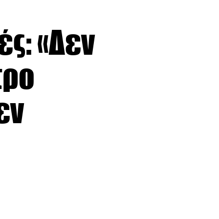
ές: «Δεν
τρο
εν