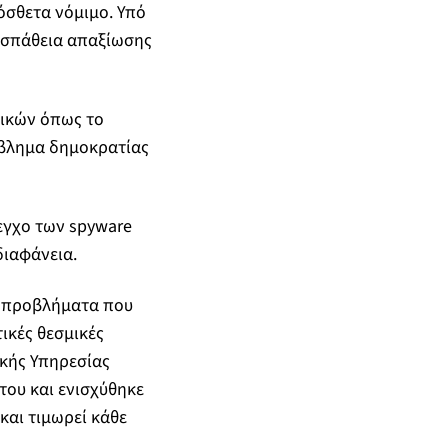
όσθετα νόμιμο. Υπό
ροσπάθεια απαξίωσης
ικών όπως το
ρόβλημα δημοκρατίας
εγχο των spyware
διαφάνεια.
α προβλήματα που
ικές θεσμικές
ικής Υπηρεσίας
του και ενισχύθηκε
και τιμωρεί κάθε