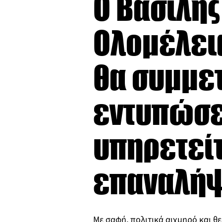
Ο Βασίλης
Ολομέλεια
θα συμμε
εντυπώσε
υπηρετεί
επαναλήψ
Με σαφή, πολιτικά αιχμηρό και θ