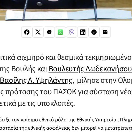
ιτικά αιχμηρό και θεσμικά τεκμηριωμένο
ης Βουλής και
Βουλευτής Δωδεκανήσου
Βασίλης Α. Υψηλάντης
, μίλησε στην Ολο
ης πρότασης του ΠΑΣΟΚ για σύσταση νέα
τικά με τις υποκλοπές.
δειξε τον κρίσιμο εθνικό ρόλο της Εθνικής Υπηρεσίας Πλη
ροστασία της εθνικής ασφάλειας δεν μπορεί να μετατρέπετ