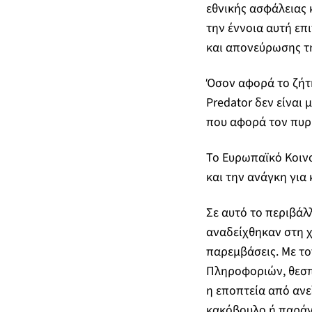
εθνικής ασφάλειας 
την έννοια αυτή επ
και απονεύρωσης τη
Όσον αφορά το ζήτ
Predator δεν είναι
που αφορά τον πυρή
Το Ευρωπαϊκό Κοινο
και την ανάγκη για
Σε αυτό το περιβά
αναδείχθηκαν στη χ
παρεμβάσεις. Με το
Πληροφοριών, θεσπί
η εποπτεία από ανε
κακόβουλο ή παράν