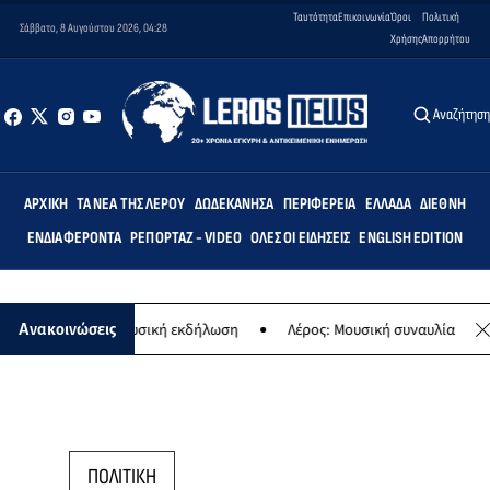
Ταυτότητα
Επικοινωνία
Όροι
Πολιτική
Σάββατο, 8 Αυγούστου 2026, 04:28
Χρήσης
Απορρήτου
Αναζήτησ
ΑΡΧΙΚΉ
ΤΑ ΝΈΑ ΤΗΣ ΛΈΡΟΥ
ΔΩΔΕΚΆΝΗΣΑ
ΠΕΡΙΦΈΡΕΙΑ
ΕΛΛΆΔΑ
ΔΙΕΘΝΉ
ΕΝΔΙΑΦΈΡΟΝΤΑ
ΡΕΠΟΡΤΆΖ - VIDEO
ΌΛΕΣ ΟΙ ΕΙΔΉΣΕΙΣ
ENGLISH EDITION
αναγίας - Μουσική εκδήλωση
Λέρος: Μουσική συναυλία των Εργαστ
Ανακοινώσεις
ΠΟΛΙΤΙΚΗ