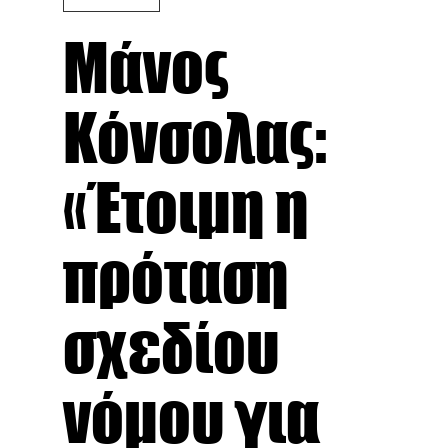
Μάνος
Κόνσολας:
«Έτοιμη η
πρόταση
σχεδίου
νόμου για