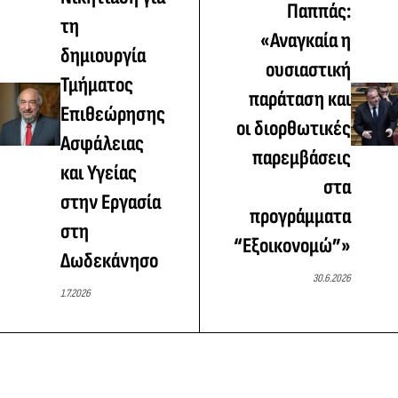
Παππάς:
τη
«Αναγκαία η
δημιουργία
ουσιαστική
Τμήματος
παράταση και
Επιθεώρησης
οι διορθωτικές
Ασφάλειας
παρεμβάσεις
και Υγείας
στα
στην Εργασία
προγράμματα
στη
“Εξοικονομώ”»
Δωδεκάνησο
30.6.2026
1.7.2026