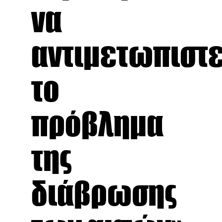
να
αντιμετωπιστε
το
πρόβλημα
της
διάβρωσης