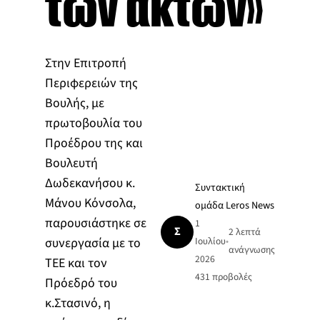
των ακτών»
Στην Επιτροπή
Περιφερειών της
Βουλής, με
πρωτοβουλία του
Προέδρου της και
Βουλευτή
Δωδεκανήσου κ.
Συντακτική
Μάνου Κόνσολα,
ομάδα Leros News
παρουσιάστηκε σε
1
Σ
2 λεπτά
συνεργασία με το
Ιουλίου
•
ανάγνωσης
2026
ΤΕΕ και τον
431
προβολές
Πρόεδρό του
κ.Στασινό, η