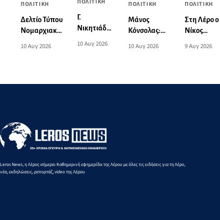
ΠΟΛΙΤΙΚΗ
ΠΟΛΙΤΙΚΗ
ΠΟΛΙΤΙΚΗ
ΠΟΛΙΤΙΚΗ
Γ.
Δελτίο Τύπου
Μάνος
Στη Λέρο ο
Νικητιάδης
Νομαρχιακής
Κόνσολας:
Νίκος
από 61η
Επιτροπής
«Παράταση
Ανδρουλάκ
10 Αυγ 2026
10 Αυγ 2026
10 Αυγ 2026
9 Αυγ 2026
Έκθεση
ΠΑΣΟΚ για
έως τις 30
- Συνάντη
Κρεμαστής:
την παρουσία
Νοεμβρίου
με πολίτες
Απαιτείται
του Νίκου
στο
και φίλους
μόνιμη
Ανδρουλάκη
‘’Εξοικονομώ-
του ΠΑΣΟ
οργανωτική
στη Λέρο
Επιχειρώ’’ για
στην Αγία
δομή και
τις
Μαρίνα
διεθνής
επιχειρήσεις»
προοπτική
για τον
ιστορικό
θεσμό
Leros News, η Λέρος σήμερα: Καθημερινή εφημερίδα της Λέρου με όλες τις ειδήσεις για τη Λέρο,
νέα, εκδηλώσεις, ρεπορτάζ, video της Λέρου