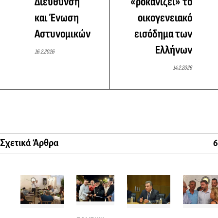
Διεύθυνση
«ροκανίζει» το
και Ένωση
οικογενειακό
Αστυνομικών
εισόδημα των
Ελλήνων
16.2.2026
14.2.2026
Σχετικά Άρθρα
6