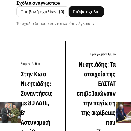
Σχόλια αναγνωστών
Προβολή σχολίων
(0)
Γράψε σχόλιο
Τα σχόλια δημοσιεύονται κατόπιν έγκρισης.
Προηγούμενο Άρθρο
Νικητιάδης: Τα
Επόμενο Άρθρο
Στην Κω ο
στοιχεία της
Νικητιάδης:
ΕΛΣΤΑΤ
Συναντήσεις
επιβεβαιώνουν
με 80 ΑΔΤΕ,
την παγίωση
Β’
της ακρίβειας
Αστυνομική
που