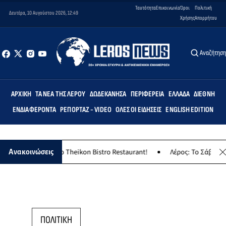
Ταυτότητα
Επικοινωνία
Όροι
Πολιτική
Δευτέρα, 10 Αυγούστου 2026, 12:49
Χρήσης
Απορρήτου
Αναζήτησ
ΑΡΧΙΚΉ
ΤΑ ΝΈΑ ΤΗΣ ΛΈΡΟΥ
ΔΩΔΕΚΆΝΗΣΑ
ΠΕΡΙΦΈΡΕΙΑ
ΕΛΛΆΔΑ
ΔΙΕΘΝΉ
ΕΝΔΙΑΦΈΡΟΝΤΑ
ΡΕΠΟΡΤΆΖ - VIDEO
ΌΛΕΣ ΟΙ ΕΙΔΉΣΕΙΣ
ENGLISH EDITION
κο γλέντι στο Theikon Bistro Restaurant!
Λέρος: Το Σάββατο 8 Αυ
Ανακοινώσεις
ΠΟΛΙΤΙΚΗ