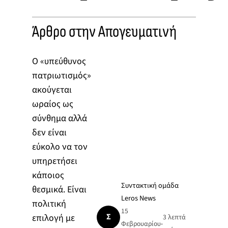
Άρθρο στην Απογευματινή
Ο «υπεύθυνος
πατριωτισμός»
ακούγεται
ωραίος ως
σύνθημα αλλά
δεν είναι
εύκολο να τον
υπηρετήσει
κάποιος
Συντακτική ομάδα
θεσμικά. Είναι
Leros News
πολιτική
15
Σ
επιλογή με
3 λεπτά
Φεβρουαρίου
•