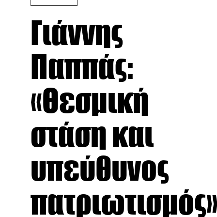
Γιάννης
Παππάς:
«Θεσμική
στάση και
υπεύθυνος
πατριωτισμός