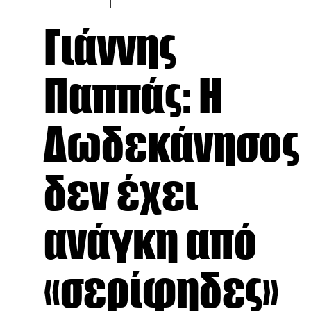
Γιάννης
Παππάς: Η
Δωδεκάνησος
δεν έχει
ανάγκη από
«σερίφηδες»