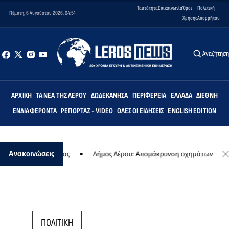
Ταυτότητα
Επικοινωνία
Όροι
Πολιτική
Πέμπτη, 6 Αυγούστου 2026, 04:54
Χρήσης
Απορρήτου
Αναζήτησ
ΑΡΧΙΚΉ
ΤΑ ΝΈΑ ΤΗΣ ΛΈΡΟΥ
ΔΩΔΕΚΆΝΗΣΑ
ΠΕΡΙΦΈΡΕΙΑ
ΕΛΛΆΔΑ
ΔΙΕΘΝΉ
ΕΝΔΙΑΦΈΡΟΝΤΑ
ΡΕΠΟΡΤΆΖ - VIDEO
ΌΛΕΣ ΟΙ ΕΙΔΉΣΕΙΣ
ENGLISH EDITION
ήσιας συναυλίας
Δήμος Λέρου: Απομάκρυνση οχημάτων και σκαφών
Ανακοινώσεις
ΠΟΛΙΤΙΚΗ