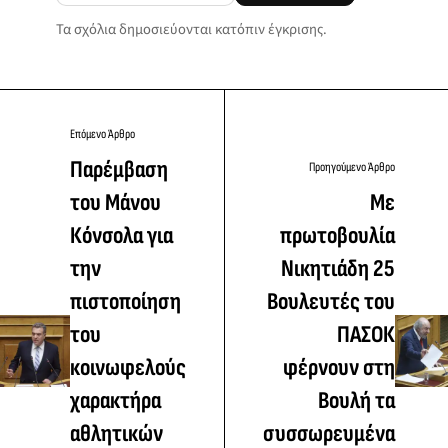
Τα σχόλια δημοσιεύονται κατόπιν έγκρισης.
Επόμενο Άρθρο
Παρέμβαση
Προηγούμενο Άρθρο
του Μάνου
Με
Κόνσολα για
πρωτοβουλία
την
Νικητιάδη 25
πιστοποίηση
Βουλευτές του
του
ΠΑΣΟΚ
κοινωφελούς
φέρνουν στη
χαρακτήρα
Βουλή τα
αθλητικών
συσσωρευμένα