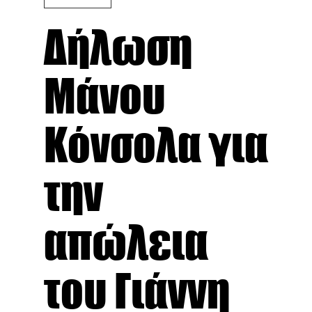
Δήλωση
Μάνου
Κόνσολα για
την
απώλεια
του Γιάννη