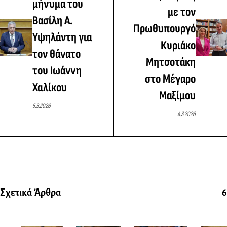
μήνυμα του
με τον
Βασίλη Α.
Πρωθυπουργό
Υψηλάντη για
Κυριάκο
τον θάνατο
Μητσοτάκη
του Ιωάννη
στο Μέγαρο
Χαλίκου
Μαξίμου
5.3.2026
4.3.2026
Σχετικά Άρθρα
6