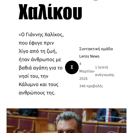
Χαλίκου
«Ο Γιάννης Χαλίκος,
που έφυγε πριν
Συντακτική ομάδα
λίγο από τη ζωή,
Leros News
ήταν άνθρωπος με
4
Σ
βαθιά αγάπη για το
1 λεπτό
Μαρτίου
•
ανάγνωσης
νησί του, την
2026
Κάλυμνο και τους
348
προβολές
ανθρώπους της.