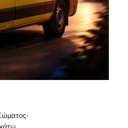
 Σώματος-
ακάτω