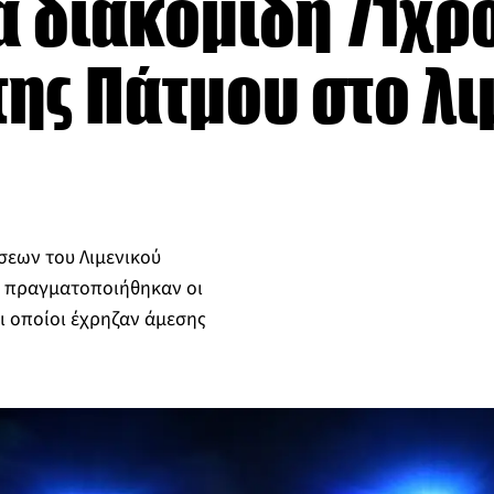
 διακομιδή 71χρο
της Πάτμου στο λι
υ
σεων του Λιμενικού
 πραγματοποιήθηκαν οι
ι οποίοι έχρηζαν άμεσης