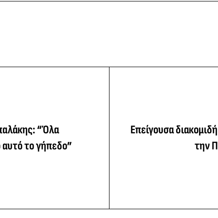
παλάκης: “Όλα
Επείγουσα διακομιδή
 αυτό το γήπεδο”
την Π