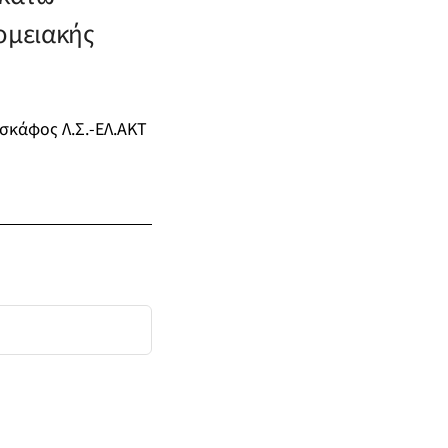
ομειακής
 σκάφος Λ.Σ.-ΕΛ.ΑΚΤ