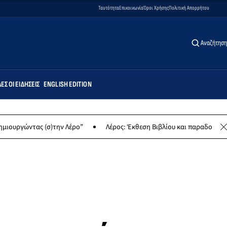
Ταυτότητα
Επικοινωνία
Όροι Χρήσης
Πολιτική Απορρήτου
Αναζήτηση
ΕΣ ΟΙ ΕΙΔΉΣΕΙΣ
ENGLISH EDITION
ς (σ)την Λέρο”
Λέρος: Έκθεση Βιβλίου και παραδοσιακών γλυκών 