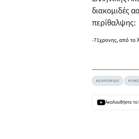
διακομιδές α
περίθαλψης:
-71χρονης, από το 
#ΔΙΑΚΟΜΙΔΗ
#ΛΙΜ
Ακολουθήστε το