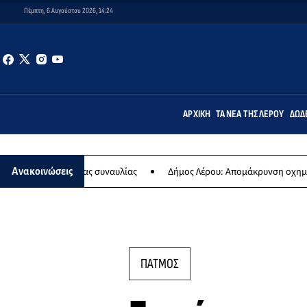
Πέμπτη, 6 Αυγούστου 2026, 14:24
ΑΡΧΙΚΉ
ΤΑ ΝΈΑ ΤΗΣ ΛΈΡΟΥ
ΔΩΔ
ς ετήσιας συναυλίας
Δήμος Λέρου: Απομάκρυνση οχημάτων και σκ
Ανακοινώσεις
ΠΑΤΜΟΣ