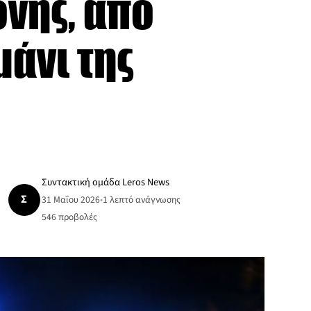
νης, από
μάνι της
Συντακτική ομάδα Leros News
Σ
31 Μαΐου 2026
•
1 λεπτό ανάγνωσης
546
προβολές