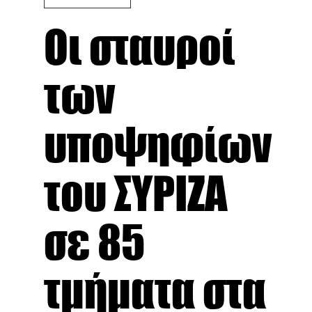
Οι σταυροί
των
υποψηφίων
του ΣΥΡΙΖΑ
σε 85
τμήματα στα