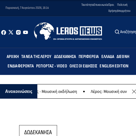
Ταυτότητα
Επικοινωνία
Όροι
Πολιτική
Παρασκευή, 7 Αυγούστου 2026, 16:14
Χρήσης
Απορρήτου
Αναζήτησ
ΑΡΧΙΚΉ
ΤΑ ΝΈΑ ΤΗΣ ΛΈΡΟΥ
ΔΩΔΕΚΆΝΗΣΑ
ΠΕΡΙΦΈΡΕΙΑ
ΕΛΛΆΔΑ
ΔΙΕΘΝΉ
ΕΝΔΙΑΦΈΡΟΝΤΑ
ΡΕΠΟΡΤΆΖ - VIDEO
ΌΛΕΣ ΟΙ ΕΙΔΉΣΕΙΣ
ENGLISH EDITION
φο της Παναγίας - Μουσική εκδήλωση
Λέρος: Μουσική συναυλία τ
Ανακοινώσεις
ΔΩΔΕΚΑΝΗΣΑ