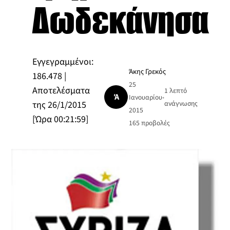
Δωδεκάνησα
Εγγεγραμμένοι:
Άκης Γρεκός
186.478 |
25
Αποτελέσματα
1 λεπτό
Ά
Ιανουαρίου
•
της 26/1/2015
ανάγνωσης
2015
[Ώρα 00:21:59]
165
προβολές