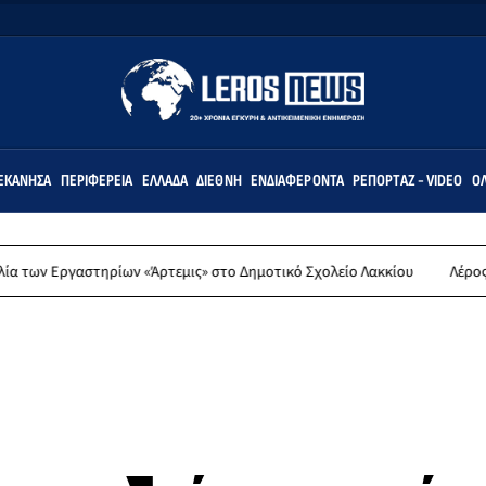
ΕΚΆΝΗΣΑ
ΠΕΡΙΦΈΡΕΙΑ
ΕΛΛΆΔΑ
ΔΙΕΘΝΉ
ΕΝΔΙΑΦΈΡΟΝΤΑ
ΡΕΠΟΡΤΆΖ - VIDEO
ΌΛ
στηρίων «Άρτεμις» στο Δημοτικό Σχολείο Λακκίου
Λέρος: Συλλυπητή