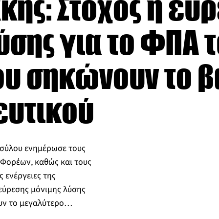
κης: Στόχος η εύ
ύσης για το ΦΠΑ 
ου σηκώνουν το β
ευτικού
Ασύλου ενημέρωσε τους
ορέων, καθώς και τους
ς ενέργειες της
εύρεσης μόνιμης λύσης
ουν το μεγαλύτερο…