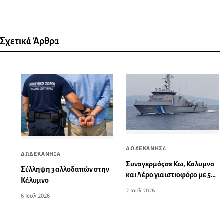
Σχετικά Άρθρα
ΔΩΔΕΚΑΝΗΣΑ
ΔΩΔΕΚΑΝΗΣΑ
Συναγερμός σε Κω, Κάλυμνο
Σύλληψη 3 αλλοδαπών στην
και Λέρο για ιστιοφόρο με 54
Κάλυμνο
αλλοδαπούς - Κατασχέθηκε
2 Ιουλ 2026
6 Ιουλ 2026
από το Λιμενικό