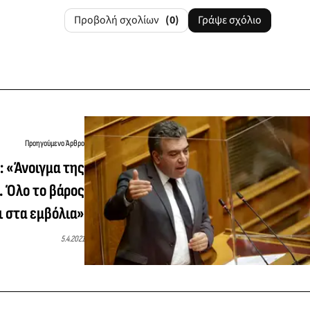
Προβολή σχολίων
(0)
Γράψε σχόλιο
Προηγούμενο Άρθρο
 «Άνοιγμα της
. Όλο το βάρος
ι στα εμβόλια»
5.4.2021