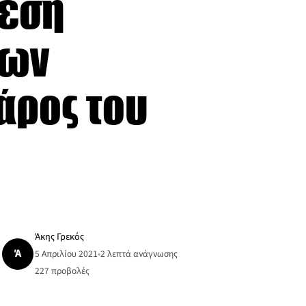
ρεση
των
άρος του
Άκης Γρεκός
Ά
5 Απριλίου 2021
•
2 λεπτά ανάγνωσης
227
προβολές