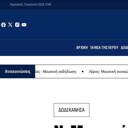
Παρασκευή, 7 Αυγούστου 2026, 17:06
ΑΡΧΙΚΉ
ΤΑ ΝΈΑ ΤΗΣ ΛΈΡΟΥ
ΔΩΔ
 Παναγίας - Μουσική εκδήλωση
Λέρος: Μουσική συναυλία των Εργα
Ανακοινώσεις
ΔΩΔΕΚΑΝΗΣΑ