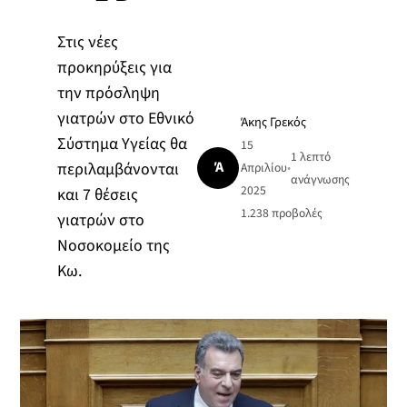
Στις νέες
προκηρύξεις για
την πρόσληψη
γιατρών στο Εθνικό
Άκης Γρεκός
Σύστημα Υγείας θα
15
1 λεπτό
Ά
περιλαμβάνονται
Απριλίου
•
ανάγνωσης
2025
και 7 θέσεις
1.238
προβολές
γιατρών στο
Νοσοκομείο της
Κω.