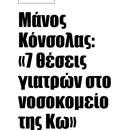
Μάνος
Κόνσολας:
«7 θέσεις
γιατρών στο
νοσοκομείο
της Κω»