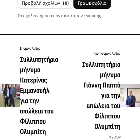
Προβολή σχολίων
(0)
Γράψε σχόλιο
Τα σχόλια δημοσιεύονται κατόπιν έγκρισης.
Επόμενο Άρθρο
Προηγούμενο Άρθρο
Συλλυπητήριο
Συλλυπητήριο
μήνυμα
μήνυμα
Κατερίνας
Γιάννη Παππά
Εμμανουήλ
για την
για την
απώλεια του
απώλεια του
Φίλιππου
Φίλιππου
Ολυμπίτη
Ολυμπίτη
15.4.2025