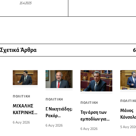
15.4.2025
Σχετικά Άρθρα
6
ΠΟΛΙΤΙΚΗ
ΠΟΛΙΤΙΚΗ
ΠΟΛΙΤΙΚ
ΠΟΛΙΤΙΚΗ
ΜΙΧΑΛΗΣ
Γ. Νικητιάδης:
Μάνος
Την άρση των
ΚΑΤΡΙΝΗΣ:
Ρεκόρ
Κόνσολα
εμποδίων για
«Κόκκινα»
6 Αυγ 2026
ταχύτητας
διευκολ
6 Αυγ 2026
την άμεση
δάνεια και
5 Αυγ 202
6 Αυγ 2026
στην
οι πολίτ
λειτουργία του
οφειλές σε
εξυπηρέτηση