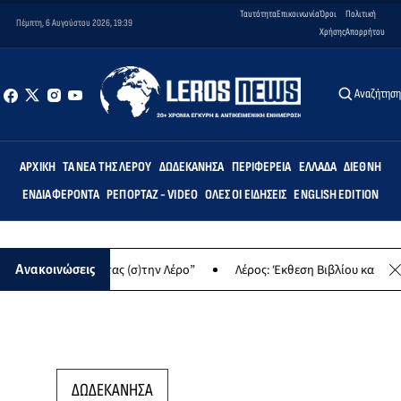
Ταυτότητα
Επικοινωνία
Όροι
Πολιτική
Πέμπτη, 6 Αυγούστου 2026, 19:39
Χρήσης
Απορρήτου
Αναζήτησ
ΑΡΧΙΚΉ
ΤΑ ΝΈΑ ΤΗΣ ΛΈΡΟΥ
ΔΩΔΕΚΆΝΗΣΑ
ΠΕΡΙΦΈΡΕΙΑ
ΕΛΛΆΔΑ
ΔΙΕΘΝΉ
ΕΝΔΙΑΦΈΡΟΝΤΑ
ΡΕΠΟΡΤΆΖ - VIDEO
ΌΛΕΣ ΟΙ ΕΙΔΉΣΕΙΣ
ENGLISH EDITION
ση “Δημιουργώντας (σ)την Λέρο”
Λέρος: Έκθεση Βιβλίου και παρα
Ανακοινώσεις
ΔΩΔΕΚΑΝΗΣΑ