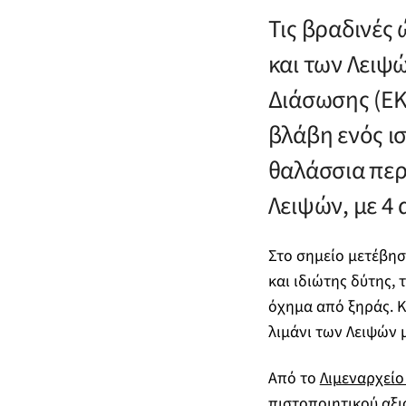
Τις βραδινές 
και των Λειψ
Διάσωσης (ΕΚΣ
βλάβη ενός ισ
θαλάσσια περ
Λειψών, με 4
Στο σημείο μετέβησ
και ιδιώτης δύτης, 
όχημα από ξηράς. Κ
λιμάνι των Λειψών 
Από το
Λιμεναρχείο
πιστοποιητικού αξ