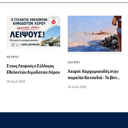
ΛΕΙΨΟΙ
ΛΕΙΨΟΙ
Στους Λειψούς ο Σύλλογος
Λειψοί: Καρχαριοειδές στην
Εθελοντών Αιμοδοτών Λέρου
παραλία Κατσαδιά - Το βίντεο
26 Ιουλ 2026
που κατέγραψαν λουόμενοι
16 Ιουλ 2026