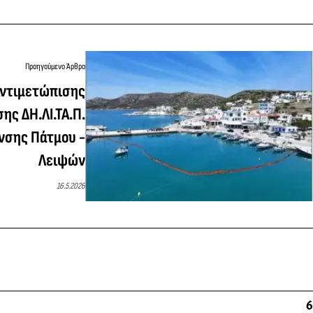
Προηγούμενο Άρθρο
Αντιμετώπισης
ης ΔΗ.ΛΙ.ΤΑ.Π.
νσης Πάτμου -
Λειψών
16.5.2026
6