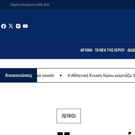
Πέμπτη, 6 Αυγούστου 2026, 10:53
ΑΡΧΙΚΉ
ΤΑ ΝΈΑ ΤΗΣ ΛΈΡΟΥ
ΔΩΔ
ιλανθρωπικό σκοπό
Η Αθλητική Ένωση Λέρου γιορτάζει 30 χρόνια ισ
Ανακοινώσεις
ΛΕΙΨΟΙ