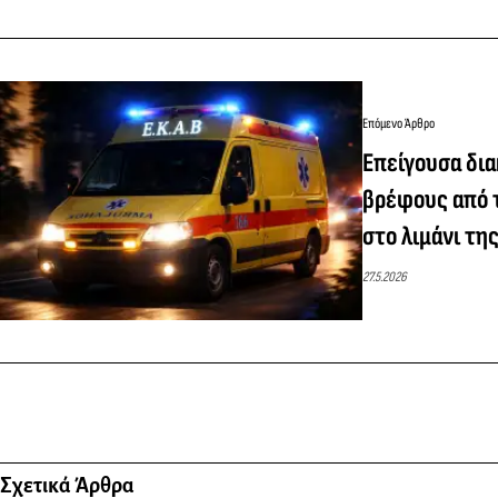
Επόμενο Άρθρο
Επείγουσα δια
βρέφους από 
στο λιμάνι τη
27.5.2026
Σχετικά Άρθρα