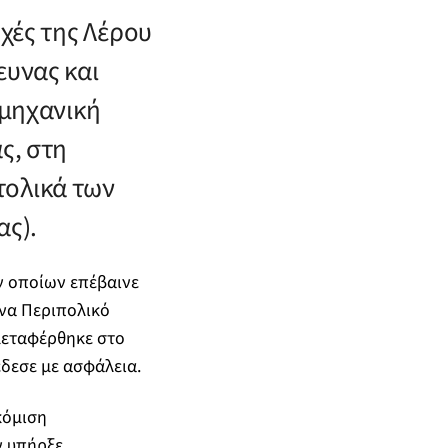
ρχές της Λέρου
ευνας και
 μηχανική
ς, στη
τολικά των
ας).
ων οποίων επέβαινε
ένα Περιπολικό
μεταφέρθηκε στο
έδεσε με ασφάλεια.
κόμιση
ν υπήρξε