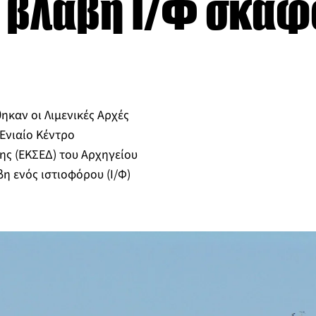
 βλάβη Ι/Φ σκάφ
ηκαν οι Λιμενικές Αρχές
 Ενιαίο Κέντρο
ης (ΕΚΣΕΔ) του Αρχηγείου
βη ενός ιστιοφόρου (Ι/Φ)