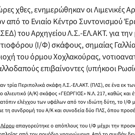
ώρες χθες, ενημερώθηκαν οι Λιμενικές Α
ών από το Ενιαίο Κέντρο Συντονισμού Έρ
ΕΔ) του Αρχηγείου Λ.Σ.-ΕΛ.ΑΚΤ. για την
τιοφόρου (Ι/Φ) σκάφους, σημαίας Γαλλία
ιοχή του όρμου Χοχλακούρας, νοτιοανα
 αλλοδαπούς επιβαίνοντες (υπήκοοι Ρωσί
αν τρία Περιπολικά σκάφη Λ.Σ.-ΕΛ.ΑΚΤ. (ΠΛΣ), σε ένα εκ τ
το αλιευτικό (Α/Κ) σκάφος «ΓΕΩΡΓΙΟΣ» Ν.Λ. 217, καθώς και 
ατόπιν ελέγχου των υφάλων από τον ιδιώτη δύτη, το Ι/Φ 
με τη συνδρομή του Α/Κ και συνοδεία δύο ΠΛΣ, όπου προσ
 Λέρου
απαγορεύτηκε ο απόπλους του Ι/Φ μέχρι την προσ
ιοπλοΐας από τον αρμόδιο νηογνώμονα. Από το συμβάν δε