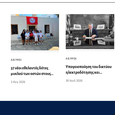
ΛΕΙΨΟΙ
ΛΕΙΨΟΙ
Yπογειοποίηση του δικτύου
37 νέοι εθελοντές δότες
ηλεκτροδότησης και
μυελού των οστών στους
αναβάθμιση του δημοτικού
Λειψούς - Μια ακόμη
30 Ιουλ 2026
3 Αυγ 2026
φωτισμού στους Λειψούς, με
σημαντική δράση
ευρωπαϊκούς πόρους της
προσφοράς ζωής
Περιφέρειας Νοτίου Αιγαίου