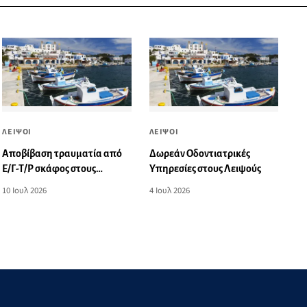
ΛΕΙΨΟΙ
ΛΕΙΨΟΙ
Αποβίβαση τραυματία από
Δωρεάν Οδοντιατρικές
Ε/Γ-Τ/Ρ σκάφος στους
Υπηρεσίες στους Λειψούς
Λειψούς
10 Ιουλ 2026
4 Ιουλ 2026