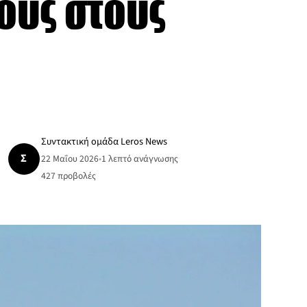
ους στους
Συντακτική ομάδα Leros News
Σ
22 Μαΐου 2026
•
1 λεπτό ανάγνωσης
427
προβολές