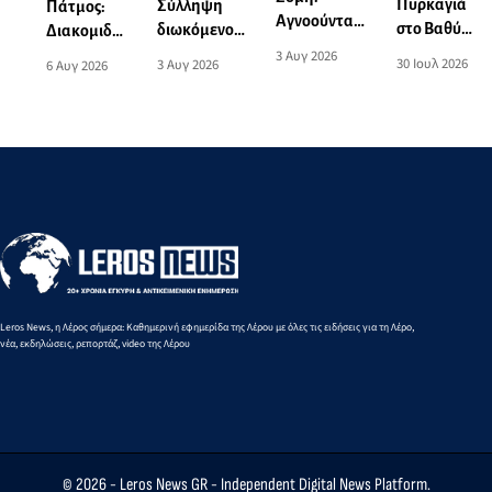
Πυρκαγιά
Σύλληψη
Πάτμος:
Αγνοούνται
στο Βαθύ
διωκόμενου
Διακομιδή
πέντε
Καλύμνου,
33χρονου
3 Αυγ 2026
74χρονης
30 Ιουλ 2026
3 Αυγ 2026
6 Αυγ 2026
επιβάτες
εστάλη 112
στην
στη Λέρο
ιστιοπλοϊκού
για
Κάλυμνο
με
-
ετοιμότητα
Περιπολικό
Εντοπίστηκε
σκάφος του
να πλέει
Λιμενικού
ακυβέρνητο
Leros News, η Λέρος σήμερα: Καθημερινή εφημερίδα της Λέρου με όλες τις ειδήσεις για τη Λέρο,
νέα, εκδηλώσεις, ρεπορτάζ, video της Λέρου
© 2026 -
Leros News GR
- Independent Digital News Platform.