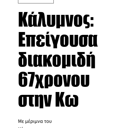
Κάλυμνος:
Επείγουσα
διακομιδή
67χρονου
στην Κω
Με μέριμνα του