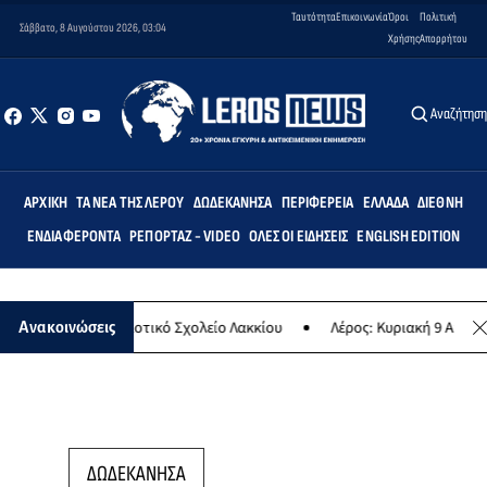
Ταυτότητα
Επικοινωνία
Όροι
Πολιτική
Σάββατο, 8 Αυγούστου 2026, 03:04
Χρήσης
Απορρήτου
Αναζήτησ
ΑΡΧΙΚΉ
ΤΑ ΝΈΑ ΤΗΣ ΛΈΡΟΥ
ΔΩΔΕΚΆΝΗΣΑ
ΠΕΡΙΦΈΡΕΙΑ
ΕΛΛΆΔΑ
ΔΙΕΘΝΉ
ΕΝΔΙΑΦΈΡΟΝΤΑ
ΡΕΠΟΡΤΆΖ - VIDEO
ΌΛΕΣ ΟΙ ΕΙΔΉΣΕΙΣ
ENGLISH EDITION
ρτεμις» στο Δημοτικό Σχολείο Λακκίου
Λέρος: Κυριακή 9 Αυγούστο
Ανακοινώσεις
ΔΩΔΕΚΑΝΗΣΑ