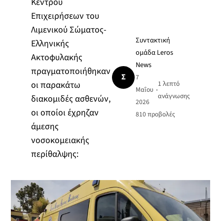
Κέντρου
Επιχειρήσεων του
Λιμενικού Σώματος-
Συντακτική
Ελληνικής
ομάδα Leros
Ακτοφυλακής
News
πραγματοποιήθηκαν
Σ
7
οι παρακάτω
1 λεπτό
Μαΐου
•
ανάγνωσης
διακομιδές ασθενών,
2026
οι οποίοι έχρηζαν
810
προβολές
άμεσης
νοσοκομειακής
περίθαλψης: