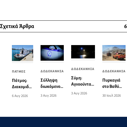
Σχετικά Άρθρα
6
ΔΩΔΕΚΑΝΗΣΑ
ΔΩΔΕΚΑΝΗΣΑ
ΔΩΔΕΚΑΝΗΣΑ
ΠΑΤΜΟΣ
Σύμη:
Πυρκαγιά
Σύλληψη
Πάτμος:
Αγνοούνται
στο Βαθύ
διωκόμενου
Διακομιδή
πέντε
Καλύμνου,
33χρονου
3 Αυγ 2026
74χρονης
30 Ιουλ 2026
3 Αυγ 2026
6 Αυγ 2026
επιβάτες
εστάλη 112
στην
στη Λέρο
ιστιοπλοϊκού
για
Κάλυμνο
με
-
ετοιμότητα
Περιπολικό
Εντοπίστηκε
σκάφος του
να πλέει
Λιμενικού