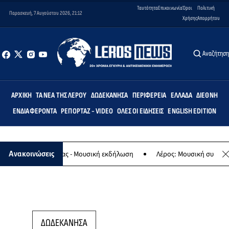
Ταυτότητα
Επικοινωνία
Όροι
Πολιτική
Παρασκευή, 7 Αυγούστου 2026, 21:12
Χρήσης
Απορρήτου
Αναζήτησ
ΑΡΧΙΚΉ
ΤΑ ΝΈΑ ΤΗΣ ΛΈΡΟΥ
ΔΩΔΕΚΆΝΗΣΑ
ΠΕΡΙΦΈΡΕΙΑ
ΕΛΛΆΔΑ
ΔΙΕΘΝΉ
ΕΝΔΙΑΦΈΡΟΝΤΑ
ΡΕΠΟΡΤΆΖ - VIDEO
ΌΛΕΣ ΟΙ ΕΙΔΉΣΕΙΣ
ENGLISH EDITION
αφο της Παναγίας - Μουσική εκδήλωση
Λέρος: Μουσική συναυλία τ
Ανακοινώσεις
ΔΩΔΕΚΑΝΗΣΑ