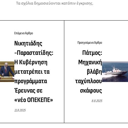
Τα σχόλια δημοσιεύονται κατόπιν έγκρισης.
Επόμενο Άρθρο
Νικητιάδης
Προηγούμενο Άρθρο
-Παραστατίδης:
Πάτμος:
Η Κυβέρνηση
Μηχανική
μετατρέπει τα
βλάβη
προγράμματα
ταχύπλοου
Έρευνας σε
σκάφους
«νέο ΟΠΕΚΕΠΕ»
8.8.2025
11.8.2025