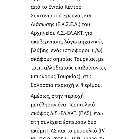
από το Ενιαίο Κέντρο
Συντονισμού Έρευνας και
Διάσωσης (Ε.Κ.Σ.Ε.Δ.) του
Αρχηγείου Λ.Σ.-ΕΛ.ΑΚΤ. για
ακυβερνησία, λόγω μηχανικής
βλάβης, ενός ιστιοφόρου (Ι/Φ)
σκάφους σημαίας Τουρκίας, με
τρεις αλλοδαπούς επιβαίνοντες
(υπηκόους Τουρκίας), στη
θαλάσσια περιοχή ν. Ψερίμου.
Αμέσως, στην περιοχή
μετέβησαν ένα Περιπολικό
σκάφος Λ.Σ.-ΕΛ.ΑΚΤ. (ΠΛΣ), ενώ
στη συνέχεια έσπευσαν δύο
ακόμη ΠΛΣ και το ρυμουλκό (Ρ/