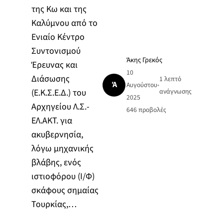
της Κω και της
Καλύμνου από το
Ενιαίο Κέντρο
Συντονισμού
Άκης Γρεκός
Έρευνας και
10
Διάσωσης
1 λεπτό
Ά
Αυγούστου
•
(Ε.Κ.Σ.Ε.Δ.) του
ανάγνωσης
2025
Αρχηγείου Λ.Σ.-
646
προβολές
ΕΛ.ΑΚΤ. για
ακυβερνησία,
λόγω μηχανικής
βλάβης, ενός
ιστιοφόρου (Ι/Φ)
σκάφους σημαίας
Τουρκίας,…