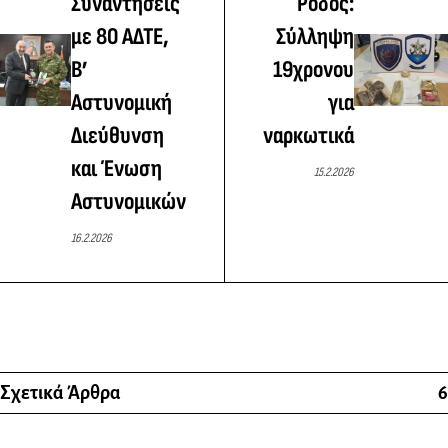
Συναντήσεις
Ρόδος:
με 80 ΑΔΤΕ,
Σύλληψη
Β’
19χρονου
Αστυνομική
για
Διεύθυνση
ναρκωτικά
και Ένωση
15.2.2026
Αστυνομικών
16.2.2026
Σχετικά Άρθρα
6