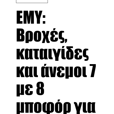
ΕΜΥ:
Βροχές,
καταιγίδες
και άνεμοι 7
με 8
μποφόρ για