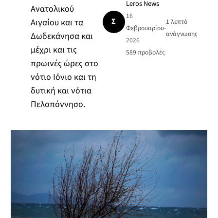
Leros News
Ανατολικού
16
Σ
Αιγαίου και τα
1 λεπτό
Φεβρουαρίου
•
ανάγνωσης
Δωδεκάνησα και
2026
μέχρι και τις
589
προβολές
πρωινές ώρες στο
νότιο Ιόνιο και τη
δυτική και νότια
Πελοπόννησο.