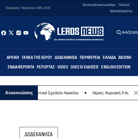
Ταυτότητα
Επικοινωνία
Όροι
Πολιτική
Παρασκευή, 7 Αυγούστου 2026, 10:38
Χρήσης
Απορρήτου
Αναζήτησ
ΑΡΧΙΚΉ
ΤΑ ΝΈΑ ΤΗΣ ΛΈΡΟΥ
ΔΩΔΕΚΆΝΗΣΑ
ΠΕΡΙΦΈΡΕΙΑ
ΕΛΛΆΔΑ
ΔΙΕΘΝΉ
ΕΝΔΙΑΦΈΡΟΝΤΑ
ΡΕΠΟΡΤΆΖ - VIDEO
ΌΛΕΣ ΟΙ ΕΙΔΉΣΕΙΣ
ENGLISH EDITION
εμις» στο Δημοτικό Σχολείο Λακκίου
Λέρος: Κυριακή 9 Αυγούστου 
Ανακοινώσεις
ΔΩΔΕΚΑΝΗΣΑ