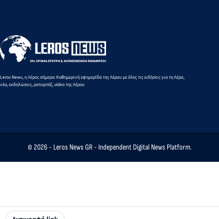
Λιμενικού
πάρκο τη Ν.
ισχύ στη
Μάνος
Ρόδο
έκδοση
Κόνσολας
διαβατη
Leros News, η Λέρος σήμερα: Καθημερινή εφημερίδα της Λέρου με όλες τις ειδήσεις για τη Λέρο,
νέα, εκδηλώσεις, ρεπορτάζ, video της Λέρου
© 2026 -
Leros News GR
- Independent Digital News Platform.