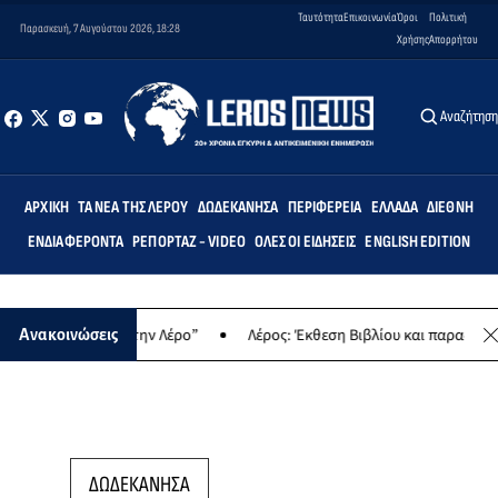
Ταυτότητα
Επικοινωνία
Όροι
Πολιτική
Παρασκευή, 7 Αυγούστου 2026, 18:28
Χρήσης
Απορρήτου
Αναζήτησ
ΑΡΧΙΚΉ
ΤΑ ΝΈΑ ΤΗΣ ΛΈΡΟΥ
ΔΩΔΕΚΆΝΗΣΑ
ΠΕΡΙΦΈΡΕΙΑ
ΕΛΛΆΔΑ
ΔΙΕΘΝΉ
ΕΝΔΙΑΦΈΡΟΝΤΑ
ΡΕΠΟΡΤΆΖ - VIDEO
ΌΛΕΣ ΟΙ ΕΙΔΉΣΕΙΣ
ENGLISH EDITION
ουργώντας (σ)την Λέρο”
Λέρος: Έκθεση Βιβλίου και παραδοσιακών
Ανακοινώσεις
ΔΩΔΕΚΑΝΗΣΑ