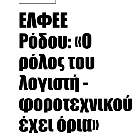
ΕΛΦΕΕ
Ρόδου: «Ο
ρόλος του
λογιστή -
φοροτεχνικού
έχει όρια»