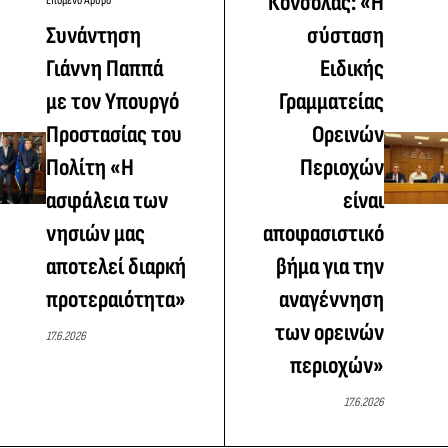
Κόνσολας: «Η
Επόμενο Άρθρο
Συνάντηση
σύσταση
Γιάννη Παππά
Ειδικής
με τον Υπουργό
Γραμματείας
Προστασίας του
Ορεινών
Πολίτη «Η
Περιοχών
ασφάλεια των
είναι
νησιών μας
αποφασιστικό
αποτελεί διαρκή
βήμα για την
προτεραιότητα»
αναγέννηση
των ορεινών
17.6.2026
περιοχών»
17.6.2026