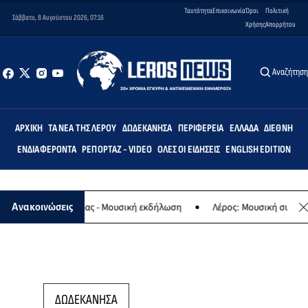
Ταυτότητα
Επικοινωνία
Όροι
Πολιτική
Σάββατο, 8 Αυγούστου 2026, 07:16
Χρήσης
Απορρήτου
Αναζήτησ
ΑΡΧΙΚΉ
ΤΑ ΝΈΑ ΤΗΣ ΛΈΡΟΥ
ΔΩΔΕΚΆΝΗΣΑ
ΠΕΡΙΦΈΡΕΙΑ
ΕΛΛΆΔΑ
ΔΙΕΘΝΉ
ΕΝΔΙΑΦΈΡΟΝΤΑ
ΡΕΠΟΡΤΆΖ - VIDEO
ΌΛΕΣ ΟΙ ΕΙΔΉΣΕΙΣ
ENGLISH EDITION
λαφο της Παναγίας - Μουσική εκδήλωση
Λέρος: Μουσική συναυλία 
Ανακοινώσεις
ΔΩΔΕΚΑΝΗΣΑ