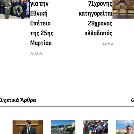
για την
71χρονης
Εθνική
κατηγορείται
Επέτειο
29χρονος
της 25ης
αλλοδαπός
Μαρτίου
23.3.2024
24.3.2024
Σχετικά Άρθρα
6