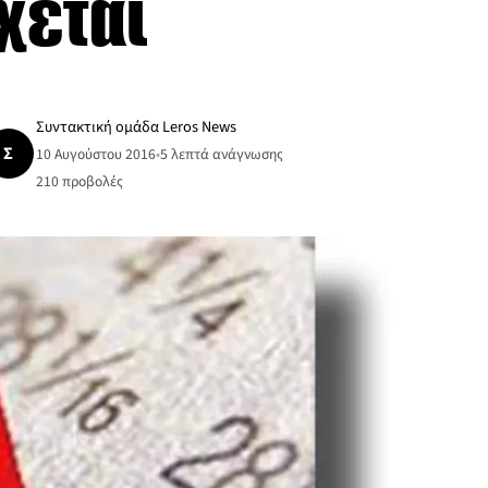
χεται
Συντακτική ομάδα Leros News
Σ
10 Αυγούστου 2016
•
5 λεπτά ανάγνωσης
210
προβολές