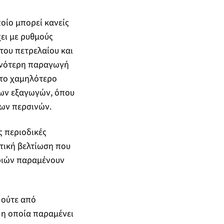
οίο μπορεί κανείς
ει με ρυθμούς
του πετρελαίου και
τηνότερη παραγωγή
 το χαμηλότερο
των εξαγωγών, όπου
των περσινών.
ς περιοδικές
στική βελτίωση που
υριών παραμένουν
 ούτε από
 η οποία παραμένει