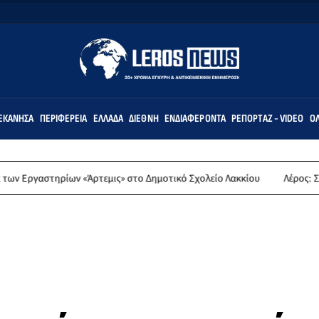
ΕΚΆΝΗΣΑ
ΠΕΡΙΦΈΡΕΙΑ
ΕΛΛΆΔΑ
ΔΙΕΘΝΉ
ΕΝΔΙΑΦΈΡΟΝΤΑ
ΡΕΠΟΡΤΆΖ - VIDEO
ΌΛ
ρίων «Άρτεμις» στο Δημοτικό Σχολείο Λακκίου
Λέρος: Συλλυπητήρια