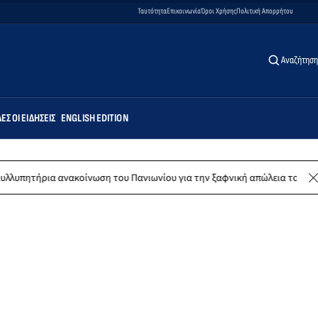
Ταυτότητα
Επικοινωνία
Όροι Χρήσης
Πολιτική Απορρήτου
Αναζήτηση
ΕΣ ΟΙ ΕΙΔΉΣΕΙΣ
ENGLISH EDITION
 ανακοίνωση του Πανιωνίου για την ξαφνική απώλεια του Δημήτρη Καρα