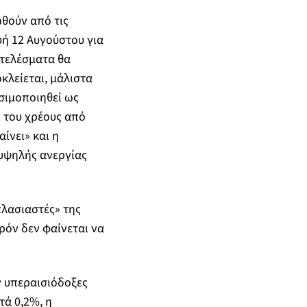
ωθούν από τις
υή 12 Αυγούστου για
οτελέσματα θα
κλείεται, μάλιστα
ησιμοποιηθεί ως
 του χρέους από
ίνει» και η
 υψηλής ανεργίας
πλασιαστές» της
ρόν δεν φαίνεται να
ν υπεραισιόδοξες
τά 0,2%, η