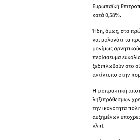
Ευρωπαϊκή Επιτροπή
κατά 0,58%.
Ήδη, όμως, στο πρώ
και μολονότι τα πρ
μονίμως αρνητικούς
περίσσευμα ευκολία
ξεδιπλωθούν στο σύ
αντίκτυπο στην πο
Η εισπρακτική αποτ
ληξιπρόθεσμων χρεώ
την ικανότητα πολι
αυξημένων υποχρε
κλπ).