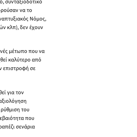
κό, συνταξιοδοτικό
ορούσαν να το
ναπτυξιακός Νόμος,
ν κλπ), δεν έχουν
θνές μέτωπο που να
χθεί καλύτερο από
ν επιστροφή σε
εί για τον
 αξιολόγηση
 ρύθμιση του
βεβαιότητα που
τραπέζι σενάρια