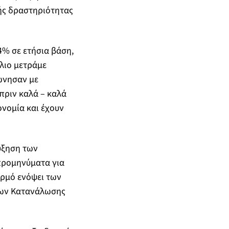
ής δραστηριότητας
4% σε ετήσια βάση,
λιο μετράμε
ώνησαν με
πριν καλά – καλά
νομία και έχουν
αύξηση των
 προμηνύματα για
ερμό ενόψει των
ρων Κατανάλωσης