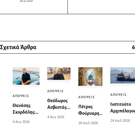
18.12.2015
Σχετικά Άρθρα
6
ΑΠΟΨΕΙΣ
ΑΠΟΨΕΙΣ
ΑΠΟΨΕΙΣ
ΑΠΟΨΕΙΣ
Θεόδωρος
Ινστιτούτο
Θανάσης
Πέτρος
Ασβεστάς:
Αρχιπέλαγος
Σκορδάλης:
Φούρναρης
«Η ισχύς εν
4 Αυγ 2026
Καταστροφι
“Καταγγελίες,
|
24 Ιουλ 2026
τη ενώσει»
4 Αυγ 2026
28 Ιουλ 2026
και Παράνο
εμπόδια και
Συνέντευξη
για το
Αλιεία από
μια νέα αρχή
στην Ηρώ
επιπλέον