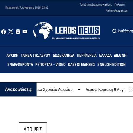
Ταυτότητα
Επικοινωνία
Όροι
Πολιτική
Παρασκευή, 7 Αυγούστου 2026, 03:42
Χρήσης
Απορρήτου
Αναζήτησ
ΑΡΧΙΚΉ
ΤΑ ΝΈΑ ΤΗΣ ΛΈΡΟΥ
ΔΩΔΕΚΆΝΗΣΑ
ΠΕΡΙΦΈΡΕΙΑ
ΕΛΛΆΔΑ
ΔΙΕΘΝΉ
ΕΝΔΙΑΦΈΡΟΝΤΑ
ΡΕΠΟΡΤΆΖ - VIDEO
ΌΛΕΣ ΟΙ ΕΙΔΉΣΕΙΣ
ENGLISH EDITION
ις» στο Δημοτικό Σχολείο Λακκίου
Λέρος: Κυριακή 9 Αυγούστου το
Ανακοινώσεις
ΑΠΟΨΕΙΣ