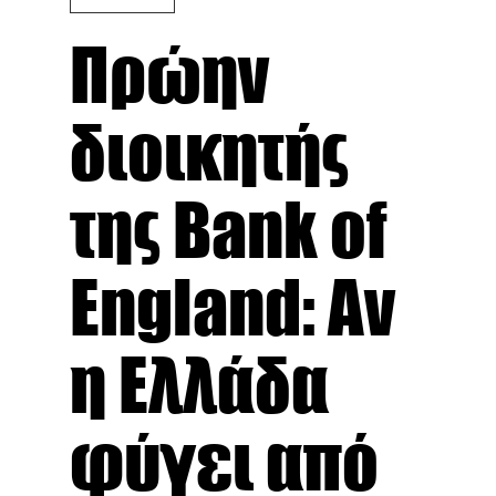
Πρώην
διοικητής
της Bank of
England: Αν
η Ελλάδα
φύγει από