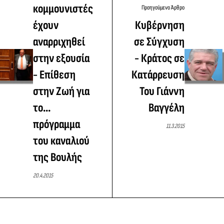
κομμουνιστές
Προηγούμενο Άρθρο
έχουν
Κυβέρνηση
αναρριχηθεί
σε Σύγχυση
στην εξουσία
- Κράτος σε
- Επίθεση
Κατάρρευση
στην Ζωή για
Του Γιάννη
το...
Βαγγέλη
πρόγραμμα
11.3.2015
του καναλιού
της Βουλής
20.4.2015