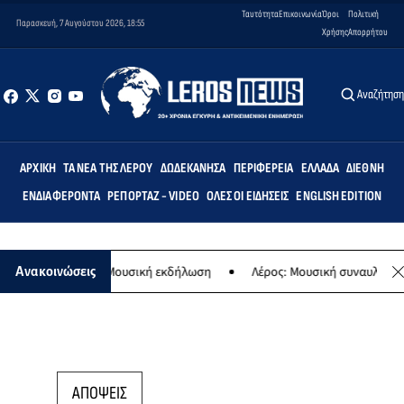
Ταυτότητα
Επικοινωνία
Όροι
Πολιτική
Παρασκευή, 7 Αυγούστου 2026, 18:55
Χρήσης
Απορρήτου
Αναζήτησ
ΑΡΧΙΚΉ
ΤΑ ΝΈΑ ΤΗΣ ΛΈΡΟΥ
ΔΩΔΕΚΆΝΗΣΑ
ΠΕΡΙΦΈΡΕΙΑ
ΕΛΛΆΔΑ
ΔΙΕΘΝΉ
ΕΝΔΙΑΦΈΡΟΝΤΑ
ΡΕΠΟΡΤΆΖ - VIDEO
ΌΛΕΣ ΟΙ ΕΙΔΉΣΕΙΣ
ENGLISH EDITION
ης Παναγίας - Μουσική εκδήλωση
Λέρος: Μουσική συναυλία των Ερ
Ανακοινώσεις
ΑΠΟΨΕΙΣ