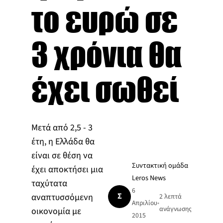
το ευρώ σε
3 χρόνια θα
έχει σωθεί
Μετά από 2,5 - 3
έτη, η Ελλάδα θα
είναι σε θέση να
Συντακτική ομάδα
έχει αποκτήσει μια
Leros News
ταχύτατα
6
Σ
αναπτυσσόμενη
2 λεπτά
Απριλίου
•
ανάγνωσης
οικονομία με
2015