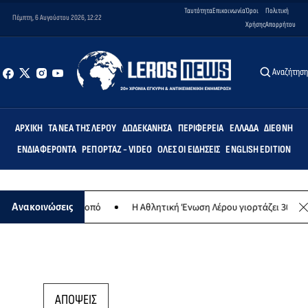
Ταυτότητα
Επικοινωνία
Όροι
Πολιτική
Πέμπτη, 6 Αυγούστου 2026, 12:22
Χρήσης
Απορρήτου
Αναζήτησ
ΑΡΧΙΚΉ
ΤΑ ΝΈΑ ΤΗΣ ΛΈΡΟΥ
ΔΩΔΕΚΆΝΗΣΑ
ΠΕΡΙΦΈΡΕΙΑ
ΕΛΛΆΔΑ
ΔΙΕΘΝΉ
ΕΝΔΙΑΦΈΡΟΝΤΑ
ΡΕΠΟΡΤΆΖ - VIDEO
ΌΛΕΣ ΟΙ ΕΙΔΉΣΕΙΣ
ENGLISH EDITION
φιλανθρωπικό σκοπό
Η Αθλητική Ένωση Λέρου γιορτάζει 30 χρόνια ι
Ανακοινώσεις
ΑΠΟΨΕΙΣ