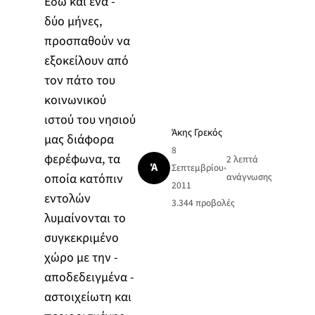
Εδώ και ένα -
δύο μήνες,
προσπαθούν να
εξοκείλουν από
τον πάτο του
κοινωνικού
ιστού του νησιού
Άκης Γρεκός
μας διάφορα
8
φερέφωνα, τα
2 λεπτά
Ά
Σεπτεμβρίου
•
οποία κατόπιν
ανάγνωσης
2011
εντολών
3.344
προβολές
λυμαίνονται το
συγκεκριμένο
χώρο με την -
αποδεδειγμένα -
αστοιχείωτη και