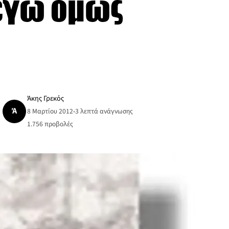
 εγώ όμως
Άκης Γρεκός
Ά
8 Μαρτίου 2012
•
3 λεπτά ανάγνωσης
1.756
προβολές