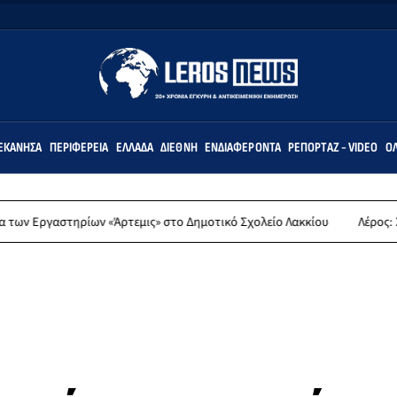
ΕΚΆΝΗΣΑ
ΠΕΡΙΦΈΡΕΙΑ
ΕΛΛΆΔΑ
ΔΙΕΘΝΉ
ΕΝΔΙΑΦΈΡΟΝΤΑ
ΡΕΠΟΡΤΆΖ - VIDEO
ΌΛ
ίων «Άρτεμις» στο Δημοτικό Σχολείο Λακκίου
Λέρος: Συλλυπητήρια 