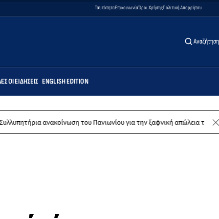
Ταυτότητα
Επικοινωνία
Όροι Χρήσης
Πολιτική Απορρήτου
Αναζήτηση
ΕΣ ΟΙ ΕΙΔΉΣΕΙΣ
ENGLISH EDITION
ανακοίνωση του Πανιωνίου για την ξαφνική απώλεια του Δημήτρη Καρατ