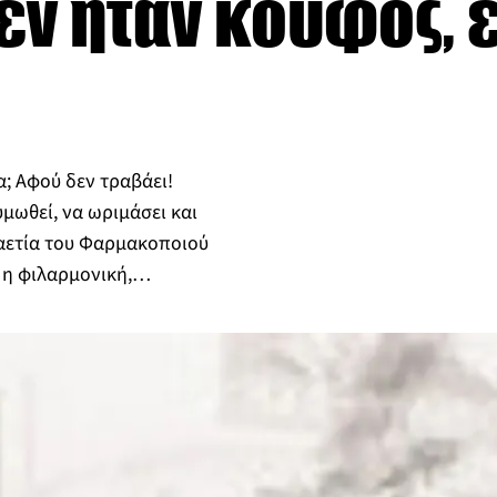
εν ήταν κουφός,
μα; Αφού δεν τραβάει!
υμωθεί, να ωριμάσει και
ταετία του Φαρμακοποιού
ί η φιλαρμονική,…