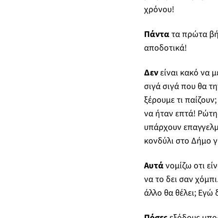
χρόνου!
Πάντα
τα πρώτα βήμ
αποδοτικά!
Δεν
είναι κακό να μ
σιγά σιγά που θα τ
ξέρουμε τι παίζουν
να ήταν επτά! Ρώτη
υπάρχουν επαγγελμα
κονδύλι στο Δήμο 
Αυτά
νομίζω οτι είν
να το δει σαν χόμπι
άλλο θα θέλει; Εγώ
Πόσες
εξόδους μπορε