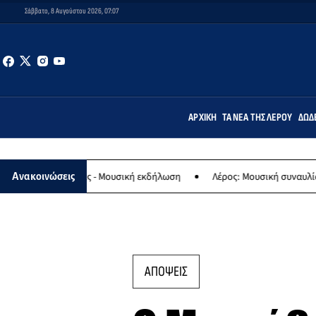
Σάββατο, 8 Αυγούστου 2026, 07:07
ΑΡΧΙΚΉ
ΤΑ ΝΈΑ ΤΗΣ ΛΈΡΟΥ
ΔΩΔ
αγίας - Μουσική εκδήλωση
Λέρος: Μουσική συναυλία των Εργαστηρ
Ανακοινώσεις
ΑΠΟΨΕΙΣ