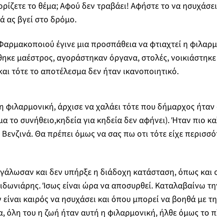
ορίζετε το θέμα; Αφού δεν τραβάει! Αφήστε το να ησυχάσει
ά ας βγεί στο δρόμο.
Φαρμακοποιού έγινε μια προσπάθεια να φτιαχτεί η φιλαρμ
ηκε μαέστρος, αγοράστηκαν όργανα, στολές, νοικιάστηκε
και τότε το αποτέλεσμα δεν ήταν ικανοποιητικό.
 η φιλαρμονική, άρχισε να χαλάει τότε που δήμαρχος ήταν
όμα το συνήθειο,κηδεία για κηδεία δεν αφήνει). Ήταν πιο κ
Βενζινά. Θα πρέπει όμως να σας πω οτι τότε είχε περισσό
γάλωσαν και δεν υπήρξε η διάδοχη κατάσταση, όπως και 
δωνιάρης. Ίσως είναι ώρα να αποσυρθεί. Καταλαβαίνω την
είναι καιρός να ησυχάσει και όπου μπορεί να βοηθά με την
α, όλη του η ζωή ήταν αυτή η φιλαρμονική, ήλθε όμως το