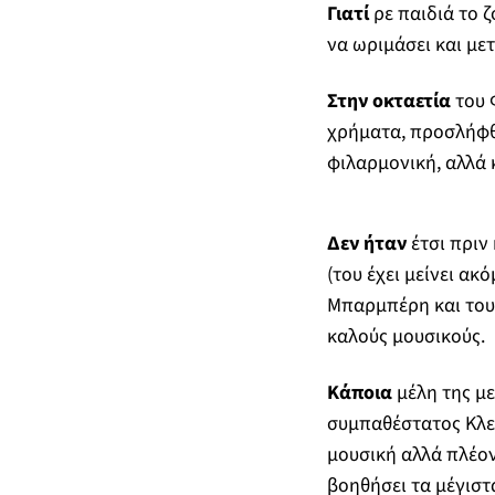
Γιατί
ρε παιδιά το ζ
να ωριμάσει και μετ
Στην οκταετία
του 
χρήματα, προσλήφθ
φιλαρμονική, αλλά 
Δεν ήταν
έτσι πριν
(του έχει μείνει ακ
Μπαρμπέρη και του 
καλούς μουσικούς.
Κάποια
μέλη της με
συμπαθέστατος Κλει
μουσική αλλά πλέον 
βοηθήσει τα μέγιστ