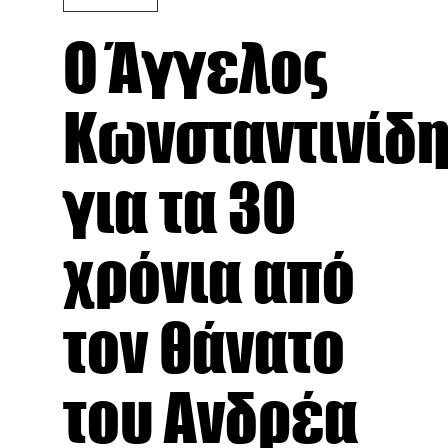
Ο Άγγελος
Κωνσταντινίδη
για τα 30
χρόνια από
τον θάνατο
του Ανδρέα