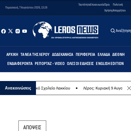
Ταυτότητα
Επικοινωνία
Όροι
Πολιτική
Παρασκευή, 7 Αυγούστου 2026, 13:28
Χρήσης
Απορρήτου
Αναζήτησ
ΑΡΧΙΚΉ
ΤΑ ΝΈΑ ΤΗΣ ΛΈΡΟΥ
ΔΩΔΕΚΆΝΗΣΑ
ΠΕΡΙΦΈΡΕΙΑ
ΕΛΛΆΔΑ
ΔΙΕΘΝΉ
ΕΝΔΙΑΦΈΡΟΝΤΑ
ΡΕΠΟΡΤΆΖ - VIDEO
ΌΛΕΣ ΟΙ ΕΙΔΉΣΕΙΣ
ENGLISH EDITION
ις» στο Δημοτικό Σχολείο Λακκίου
Λέρος: Κυριακή 9 Αυγούστου το
Ανακοινώσεις
ΑΠΟΨΕΙΣ