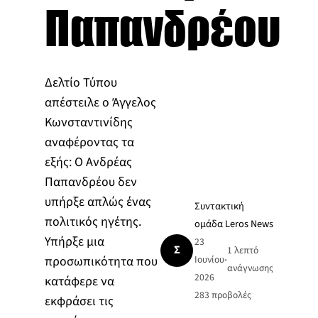
Παπανδρέου
Δελτίο Τύπου
απέστειλε ο Άγγελος
Κωνσταντινίδης
αναφέροντας τα
εξής: Ο Ανδρέας
Παπανδρέου δεν
υπήρξε απλώς ένας
Συντακτική
πολιτικός ηγέτης.
ομάδα Leros News
Υπήρξε μια
23
Σ
1 λεπτό
προσωπικότητα που
Ιουνίου
•
ανάγνωσης
2026
κατάφερε να
283
προβολές
εκφράσει τις