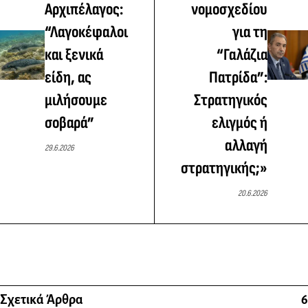
Αρχιπέλαγος:
νομοσχεδίου
“Λαγοκέφαλοι
για τη
και ξενικά
“Γαλάζια
είδη, ας
Πατρίδα”:
μιλήσουμε
Στρατηγικός
σοβαρά”
ελιγμός ή
αλλαγή
29.6.2026
στρατηγικής;»
20.6.2026
Σχετικά Άρθρα
6