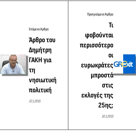
Προηγούμενο Άρθρο
Τι
Επόμενο Άρθρο
φοβούνται
Άρθρο του
περισσότερο
Δημήτρη
οι
ΓΑΚΗ για
ευρωκράτες
τη
μπροστά
νησιωτική
στις
πολιτική
εκλογές της
22.1.2015
25ης;
10.1.2015