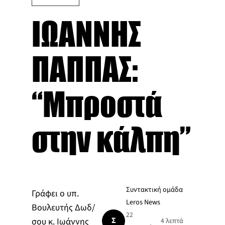
ΙΩΑΝΝΗΣ
ΠΑΠΠΑΣ:
“Μπροστά
στην κάλπη”
Συντακτική ομάδα
Γράφει ο υπ.
Leros News
Βουλευτής Δωδ/
22
Σ
σου κ. Ιωάννης
4 λεπτά