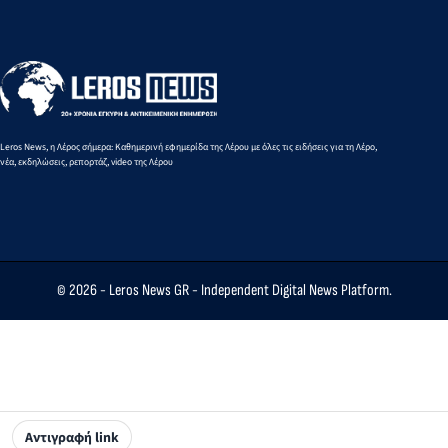
προσκήνιο
έναν γνώριμο
πολιτικό λόγο
Leros News, η Λέρος σήμερα: Καθημερινή εφημερίδα της Λέρου με όλες τις ειδήσεις για τη Λέρο,
νέα, εκδηλώσεις, ρεπορτάζ, video της Λέρου
© 2026 -
Leros News GR
- Independent Digital News Platform.
Αντιγραφή link