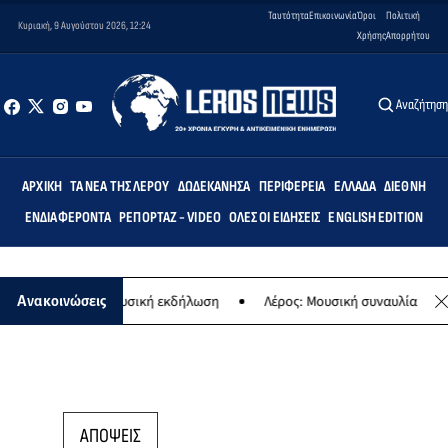
Ταυτότητα
Επικοινωνία
Όροι
Πολιτική
Κυριακή, 9 Αυγούστου 2026, 12:24
Χρήσης
Απορρήτου
Αναζήτησ
ΑΡΧΙΚΉ
ΤΑ ΝΈΑ ΤΗΣ ΛΈΡΟΥ
ΔΩΔΕΚΆΝΗΣΑ
ΠΕΡΙΦΈΡΕΙΑ
ΕΛΛΆΔΑ
ΔΙΕΘΝΉ
ΕΝΔΙΑΦΈΡΟΝΤΑ
ΡΕΠΟΡΤΆΖ - VIDEO
ΌΛΕΣ ΟΙ ΕΙΔΉΣΕΙΣ
ENGLISH EDITION
αναγίας - Μουσική εκδήλωση
Λέρος: Μουσική συναυλία των Εργαστ
Ανακοινώσεις
ΑΠΟΨΕΙΣ